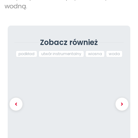
wodną.
Zobacz również
podkład
utwór instrumentalny
wiosna
woda