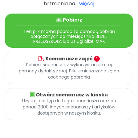
Archiwalne numery
brzmienia na...
więcej
Promocje
Pomoc
Pobierz
Ten plik można pobrać za pomocą pobrań
dołączanych do miesięcznika BLIŻEJ
PRZEDSZKOLA lub usługi bliżej MAX
Scenariusze zajęć
1
Pobierz scenariusz z wykorzystaniem tej
pomocy dydaktycznej. Pliki umieszczone są do
osobnego pobrania
Otwórz scenariusz w kiosku
Uzyskaj dostęp do tego scenariusza oraz do
ponad 2000 innych scenariuszy i artykułów
dostępnych w naszym kiosku.