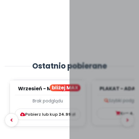
Ostatnio pobierane
bliżej MAX
Wrzesień - MIESIĘCZNY
PLAKAT - ADAP
PLAN PRACY
PORADNIK DLA 
Szybki podglą
Brak podglądu
WYCHOWAWCZO –
DYDAKTYC...
Kup
4.9
Pobierz lub kup
24.99
zł