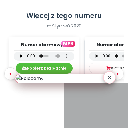
Więcej z tego numeru
Styczeń 2020
MP3
Numer alarmowy -
Numer alarm
wersja instrumentalna
wersja wokal
(PD, mp3)
mp3)
Pobierz bezpłatnie
Kup
9.9