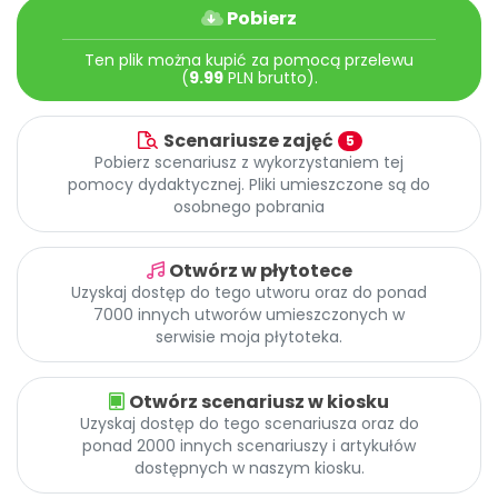
Archiwalne numery
Pobierz
Promocje
Ten plik można kupić za pomocą przelewu
Pomoc
(
9.99
PLN brutto).
Scenariusze zajęć
5
Pobierz scenariusz z wykorzystaniem tej
pomocy dydaktycznej. Pliki umieszczone są do
osobnego pobrania
Otwórz w płytotece
Uzyskaj dostęp do tego utworu oraz do ponad
7000 innych utworów umieszczonych w
serwisie moja płytoteka.
Otwórz scenariusz w kiosku
Uzyskaj dostęp do tego scenariusza oraz do
ponad 2000 innych scenariuszy i artykułów
dostępnych w naszym kiosku.