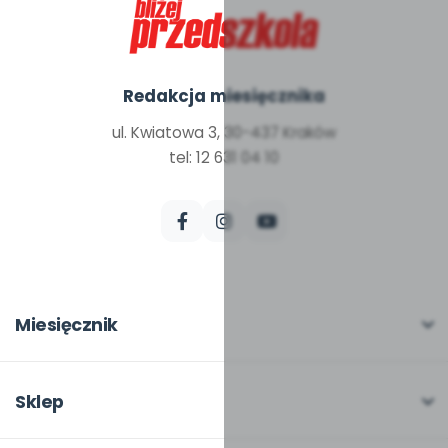
Redakcja miesięcznika
ul. Kwiatowa 3, 30-437 Kraków
tel: 12 631 04 10
Miesięcznik
O miesięczniku
W numerze
Sklep
Scenariusze i artykuły
Pełna oferta