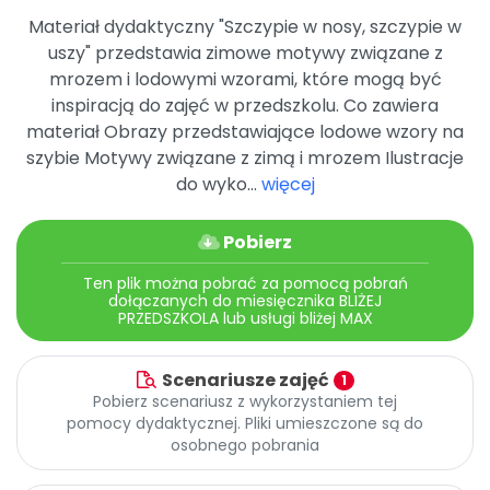
Archiwalne numery
Materiał dydaktyczny "Szczypie w nosy, szczypie w
Promocje
uszy" przedstawia zimowe motywy związane z
Pomoc
mrozem i lodowymi wzorami, które mogą być
inspiracją do zajęć w przedszkolu. Co zawiera
materiał Obrazy przedstawiające lodowe wzory na
szybie Motywy związane z zimą i mrozem Ilustracje
do wyko...
więcej
Pobierz
Ten plik można pobrać za pomocą pobrań
dołączanych do miesięcznika BLIŻEJ
PRZEDSZKOLA lub usługi bliżej MAX
Scenariusze zajęć
1
Pobierz scenariusz z wykorzystaniem tej
pomocy dydaktycznej. Pliki umieszczone są do
osobnego pobrania