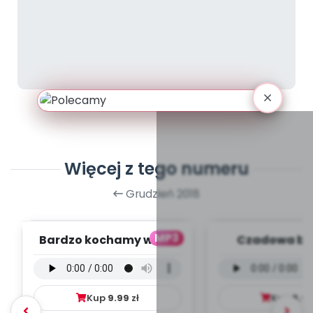
Więcej z tego numeru
Grudzień 2018
MP3
Bardzo kochamy was -
Czadowa bab
wersja wokalna (PD,
wersja wokal
mp3)
mp3)
Kup
9.99
zł
Kup
9.9