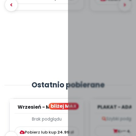
Ostatnio pobierane
bliżej MAX
Wrzesień - MIESIĘCZNY
PLAKAT - ADAP
PLAN PRACY
PORADNIK DLA 
Szybki podglą
Brak podglądu
WYCHOWAWCZO –
DYDAKTYC...
Kup
4.9
Pobierz lub kup
24.99
zł