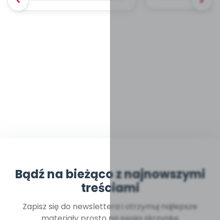
Bądź na bieżąco z najnowszymi
treściami
Zapisz się do newslettera i otrzymuj najlepsze
materiały prosto na swoją skrzynkę