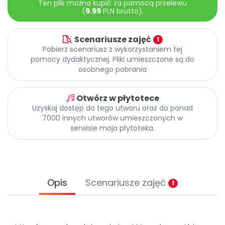
Ten plik można kupić za pomocą przelewu
Archiwalne numery
(
9.99
PLN brutto).
Promocje
Pomoc
Scenariusze zajęć
1
Pobierz scenariusz z wykorzystaniem tej
pomocy dydaktycznej. Pliki umieszczone są do
osobnego pobrania
Otwórz w płytotece
Uzyskaj dostęp do tego utworu oraz do ponad
7000 innych utworów umieszczonych w
serwisie moja płytoteka.
Opis
Scenariusze zajęć
1