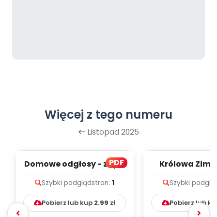
Więcej z tego numeru
Listopad 2025
PDF
Domowe odgłosy - zapis
Królowa Zima - zapi
melodii i tekst
melodii i t
Szybki podgląd
stron:
1
Szybki podglą
Pobierz lub kup
2.99
zł
Pobierz lub k