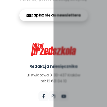
Zapisz się do newslettera
Redakcja miesięcznika
ul. Kwiatowa 3, 30-437 Kraków
tel: 12 631 04 10