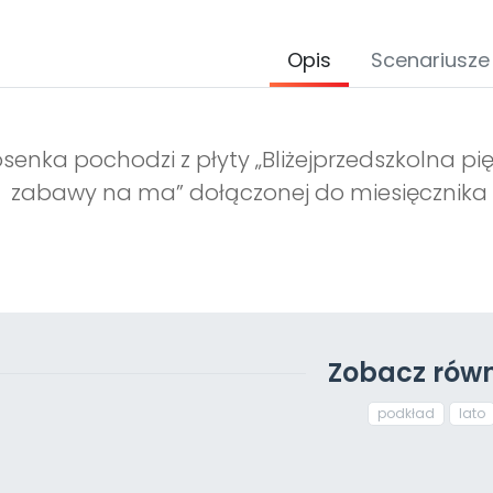
Opis
Scenariusze
osenka pochodzi z płyty „Bliżejprzedszkolna pię
zabawy na ma” dołączonej do miesięcznika 
Zobacz równ
podkład
lato