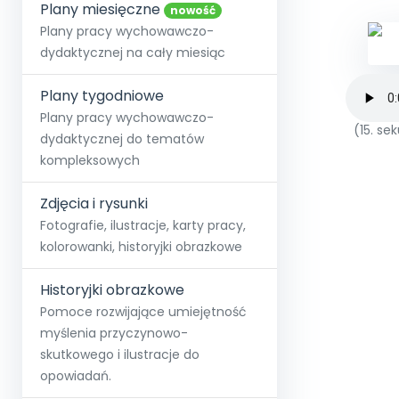
online lub stacjonarnie.
Plany miesięczne
Szko
Film
Wygr
nowość
Społeczność
Strona główna
Poznaj pakiet MAX
Wszystkie projekty
Skontaktuj się
Wit
Plany pracy wychowawczo-
O miesięczniku
O Akademii
+48 12 631 04 10
Zdro
dydaktycznej na cały miesiąc
Zam
Kio
kontakt@blizejprzedszkola.pl
Szko
E-wy
Doo
Plany tygodniowe
Pozn
Plany pracy wychowawczo-
(15. s
dydaktycznej do tematów
Akredyt
Wydanie l
∞
Pakiet 
Dodaj wpis
Sen
kompleksowych
Akademia Edu
Pełen dostęp
Zob
Testuj przez 7 dni
Patr
Strefy, k
przedłużenie a
NP.5470.4.20
Zdjęcia i rysunki
Zam
Zob
Fotografie, ilustracje, karty pracy,
kolorowanki, historyjki obrazkowe
Historyjki obrazkowe
Pomoce rozwijające umiejętność
myślenia przyczynowo-
skutkowego i ilustracje do
opowiadań.