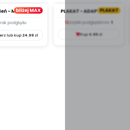
bliżej MAX
PLAKAT
ień - MIESIĘCZNY
PLAKAT - ADAPTACJA -
PLAN PRACY
PORADNIK DLA RODZICA
Szybki podgląd
stron:
1
Brak podglądu
HOWAWCZO –
YDAKTYC...
Kup
4.99
zł
erz lub kup
24.99
zł