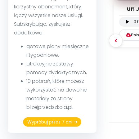
korzystny abonament, który
Uf! 
łączy wszystkie nasze usługi.
wersja
Subskrybując, zyskujesz
dodatkowo:
Pob
gotowe plany miesięczne
i tygodniowe,
atrakcyjne zestawy
pomocy dydaktycznych,
10 pobrań, które możesz
wykorzystać na dowolne
materiały ze strony
blizejprzedszkola.pl.
Wypróbuj przez 7 dni