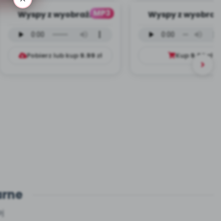
MP3
Wyspy z wyobraźni -
Wyspy z wyobraźn
wersja instrumentalna
wersja wokalna (
(PD, mp3)
mp3)
Pobierz lub kup
9.99
zł
Kup
9.99
zł
arne
j