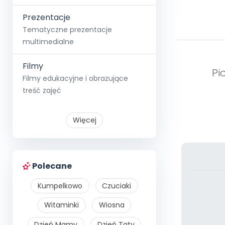
Prezentacje
Tematyczne prezentacje
multimedialne
Filmy
Pi
Filmy edukacyjne i obrazujące
treść zajęć
Więcej
Polecane
Kumpelkowo
Czuciaki
Witaminki
Wiosna
Dzień Mamy
Dzień Taty