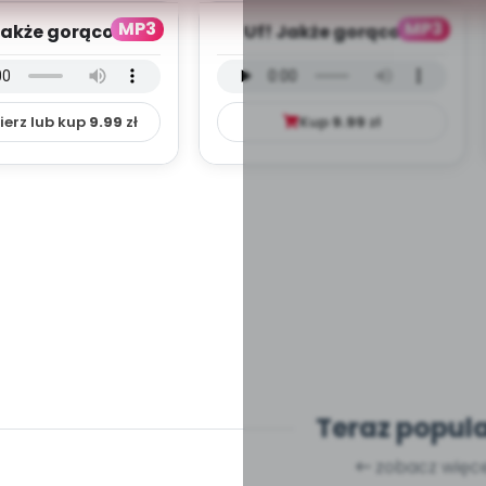
MP3
MP3
Jakże gorąco! -
Uf! Jakże gorąco! -
 instrumentalna
wersja wokalna (PD,
(PD, mp3)
mp3)
ierz lub kup
9.99
zł
Kup
9.99
zł
Teraz popul
zobacz więce