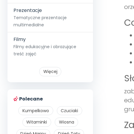
orz
Prezentacje
Tematyczne prezentacje
Co
multimedialne
Filmy
Filmy edukacyjne i obrazujące
treść zajęć
Więcej
S
zab
Polecane
edu
gru
Kumpelkowo
Czuciaki
Z
Witaminki
Wiosna
Dzień Mamy
Dzień Taty