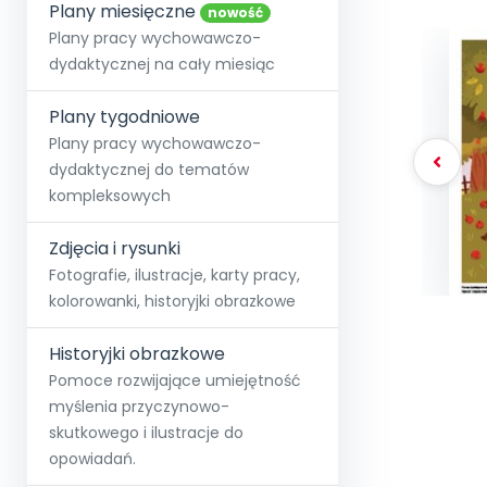
online lub stacjonarnie.
Plany miesięczne
Szko
Film
Wygr
nowość
Społeczność
Strona główna
Poznaj pakiet MAX
Wszystkie projekty
Skontaktuj się
Wit
Plany pracy wychowawczo-
O miesięczniku
O Akademii
+48 12 631 04 10
Zdro
dydaktycznej na cały miesiąc
Zam
Kio
kontakt@blizejprzedszkola.pl
Szko
E-wy
Doo
Plany tygodniowe
Pozn
Plany pracy wychowawczo-
dydaktycznej do tematów
Akredyt
Wydanie l
∞
Pakiet 
Dodaj wpis
Sen
kompleksowych
Akademia Edu
Pełen dostęp
Zob
Testuj przez 7 dni
Patr
Strefy, k
przedłużenie a
NP.5470.4.20
Zdjęcia i rysunki
Zam
Zob
Fotografie, ilustracje, karty pracy,
kolorowanki, historyjki obrazkowe
Historyjki obrazkowe
Pomoce rozwijające umiejętność
myślenia przyczynowo-
skutkowego i ilustracje do
opowiadań.