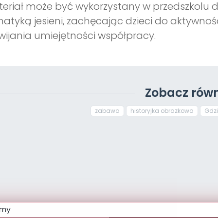
eriał może być wykorzystany w przedszkolu 
atyką jesieni, zachęcając dzieci do aktywnoś
wijania umiejętności współpracy.
Zobacz równ
zabawa
historyjka obrazkowa
Gdzi