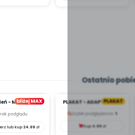
Ostatnio pobi
bliżej MAX
PLAKAT
ień - MIESIĘCZNY
PLAKAT - ADAPTACJA -
PLAN PRACY
PORADNIK DLA RODZICA
Szybki podgląd
stron:
1
Brak podglądu
HOWAWCZO –
YDAKTYC...
Kup
4.99
zł
erz lub kup
24.99
zł