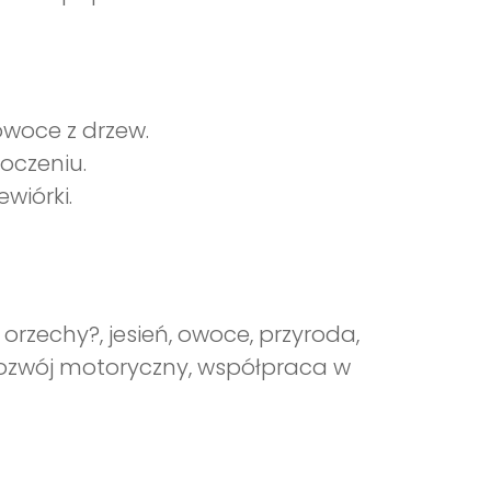
owoce z drzew.
oczeniu.
ewiórki.
orzechy?, jesień, owoce, przyroda,
rozwój motoryczny, współpraca w