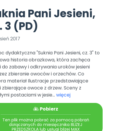
e
y
Gotowa w mniej niż 10 min • 14 dni bez opłat
Zobacz nas na Instagramie
Bliżej Pieska
knia Pani Jesieni,
Pomoc zwierzętom
TikTok
. 3 (PD)
Nowości
Zobacz nas na TikToku
wej
Książka (dla) Przedszkolaka
Zapowiedzi
Promowanie czytelnictwa
sień 2017
YouTube
zkoli
Polecamy
Filmy edukacyjne
 dydaktyczna "Suknia Pani Jesieni, cz. 3" to
osk Online.
5 czerwca 2024 r. uzyskała
Promocje
rowa historia obrazkowa, która zachęca
19 r. Nr decyzji:
i do zabawy i odkrywania uroków jesieni
Archiwalne numery
zez zbieranie owoców i orzechów. Co
ra materiał Ilustracje przedstawiające
Pomoc
i zbierające owoce z drzew. Sceny z
ymi postaciami w jesie...
więcej
Pobierz
Ten plik można pobrać za pomocą pobrań
dołączanych do miesięcznika BLIŻEJ
PRZEDSZKOLA lub usługi bliżej MAX