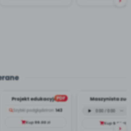
erane
PDF
Projekt edukacyjny
Maszynista zuch
Dookoła Polski
wersja wokalna (
Szybki podgląd
stron:
143
mp3)
Kup
99.00
zł
Kup
9.99
zł