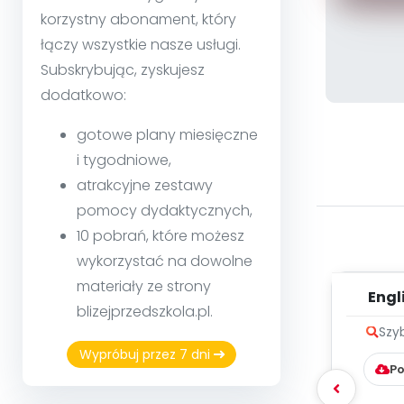
korzystny abonament, który
łączy wszystkie nasze usługi.
Subskrybując, zyskujesz
dodatkowo:
gotowe plany miesięczne
i tygodniowe,
atrakcyjne zestawy
pomocy dydaktycznych,
10 pobrań, które możesz
wykorzystać na dowolne
materiały ze strony
Engli
blizejprzedszkola.pl.
[dzie
Szy
Wypróbuj przez 7 dni
Po