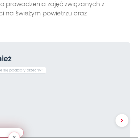
do prowadzenia zajęć związanych z
ci na świeżym powietrzu oraz
ież
e się podziały orzechy?