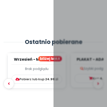
Ostatnio pobierane
bliżej MAX
Wrzesień - MIESIĘCZNY
PLAKAT - ADAP
PLAN PRACY
PORADNIK DLA 
Szybki podglą
Brak podglądu
WYCHOWAWCZO –
DYDAKTYC...
Kup
4.9
Pobierz lub kup
24.99
zł