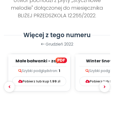
Utwór pochodzi z płyty „Styczniowe
melodie" dołączonej do miesięcznika
BLIŻEJ PRZEDSZKOLA 12.255/2022.
Więcej z tego numeru
Grudzień 2022
PDF
Małe bałwanki - zapis
Winter Snow
melodii i tekst
Falling Down 
Szybki podgląd
stron:
1
Szybki podglą
melodii i t
Pobierz lub kup
1.99
zł
Pobierz lub k