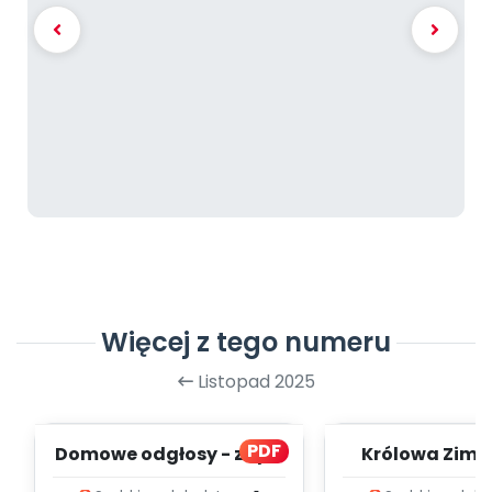
Więcej z tego numeru
Listopad 2025
PDF
Domowe odgłosy - zapis
Królowa Zima - zapi
melodii i tekst
melodii i t