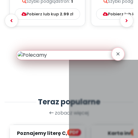
Szybki podgląd
stron:
1
Szybki podglą
Pobierz lub kup
2.99
zł
Pobierz lub k
Teraz popularne
zobacz więcej
PDF
bl
Poznajemy literę C, cz. 1
Karta inno