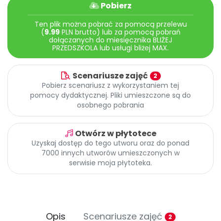
Archiwalne numery
Pobierz
Promocje
Ten plik można pobrać za pomocą przelewu
Pomoc
(
9.99
PLN brutto) lub za pomocą pobrań
dołączanych do miesięcznika BLIŻEJ
PRZEDSZKOLA lub usługi bliżej MAX.
Scenariusze zajęć
2
Pobierz scenariusz z wykorzystaniem tej
pomocy dydaktycznej. Pliki umieszczone są do
osobnego pobrania
Otwórz w płytotece
Uzyskaj dostęp do tego utworu oraz do ponad
7000 innych utworów umieszczonych w
serwisie moja płytoteka.
Opis
Scenariusze zajęć
2