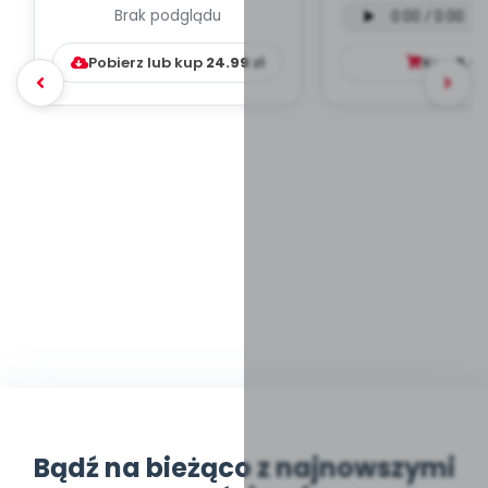
Brak podglądu
WYCHOWAWCZO –
mp3)
DYDAKTYC...
Pobierz lub kup
24.99
zł
Kup
9.9
Bądź na bieżąco z najnowszymi