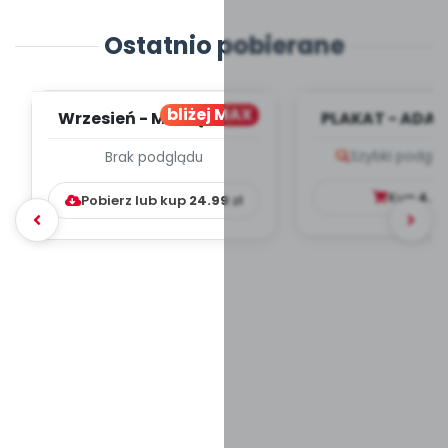
Ostatnio pobierane
bliżej MAX
Wrzesień - MIESIĘCZNY
PLAKAT - ADAP
PLAN PRACY
PORADNIK DLA 
Szybki podglą
Brak podglądu
WYCHOWAWCZO –
DYDAKTYC...
Kup
4.9
Pobierz lub kup
24.99
zł