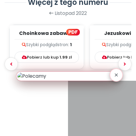
Więcej z tego numeru
Listopad 2022
PDF
Choinkowa zabawa -
Jezuskowi -
zapis melodii i tekst
melodii i t
Szybki podgląd
stron:
1
Szybki podglą
Pobierz lub kup
1.99
zł
Pobierz lub k