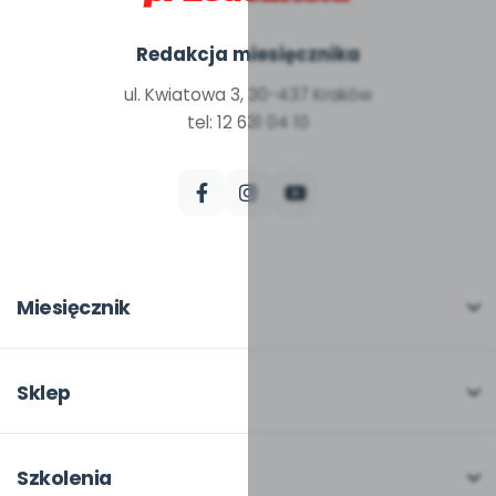
Redakcja miesięcznika
ul. Kwiatowa 3, 30-437 Kraków
tel: 12 631 04 10
Miesięcznik
O miesięczniku
W numerze
Sklep
Scenariusze i artykuły
Pełna oferta
Pomoce dydaktyczne
Moje zakupy
Szkolenia