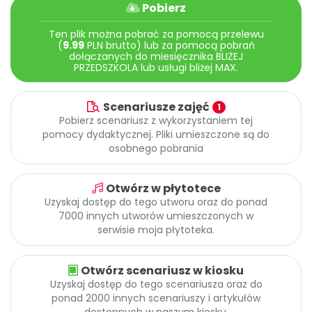
Archiwalne numery
Pobierz
Promocje
Ten plik można pobrać za pomocą przelewu
Pomoc
(
9.99
PLN brutto) lub za pomocą pobrań
dołączanych do miesięcznika BLIŻEJ
PRZEDSZKOLA lub usługi bliżej MAX.
Scenariusze zajęć
1
Pobierz scenariusz z wykorzystaniem tej
pomocy dydaktycznej. Pliki umieszczone są do
osobnego pobrania
Otwórz w płytotece
Uzyskaj dostęp do tego utworu oraz do ponad
7000 innych utworów umieszczonych w
serwisie moja płytoteka.
Otwórz scenariusz w kiosku
Uzyskaj dostęp do tego scenariusza oraz do
ponad 2000 innych scenariuszy i artykułów
dostępnych w naszym kiosku.