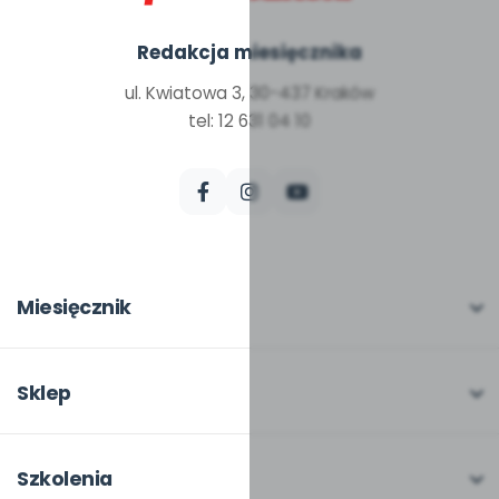
Redakcja miesięcznika
ul. Kwiatowa 3, 30-437 Kraków
tel: 12 631 04 10
Miesięcznik
O miesięczniku
W numerze
Sklep
Scenariusze i artykuły
Pełna oferta
Pomoce dydaktyczne
Moje zakupy
Szkolenia