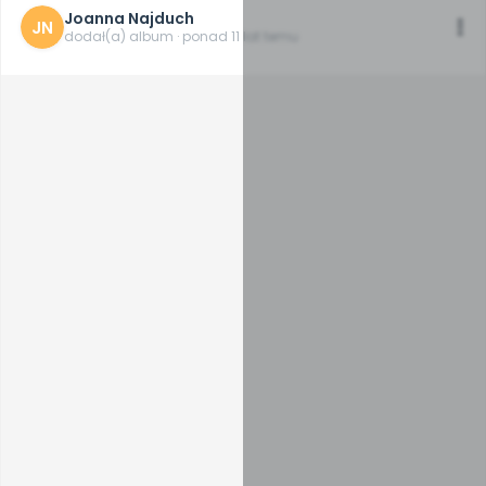
Joanna Najduch
JN
dodał(a) album · ponad 11 lat temu