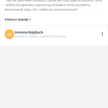
"Jes Se taka wieś Łomnica, Gdzie jes nasz pjikna łokolica. Góry
i doliny na spacery zapraszaju Kwaśne wody każdemu
skosztować daju. Syr i mleko to na bacówkach
Zobacz więcej
Joanna Najduch
JN
dodał(a) album · ponad 11 lat temu