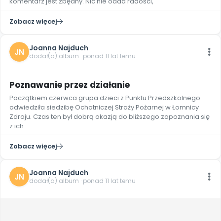
komentarz jest zbędny. Nic nie odda radości,
Promocje
Pomoc
Zobacz więcej
Joanna Najduch
JN
dodał(a) album · ponad 11 lat temu
5
Poznawanie przez działanie
Początkiem czerwca grupa dzieci z Punktu Przedszkolnego
odwiedziła siedzibę Ochotniczej Straży Pożarnej w Łomnicy
Zdroju. Czas ten był dobrą okazją do bliższego zapoznania się
z ich
Zobacz więcej
Joanna Najduch
JN
dodał(a) album · ponad 11 lat temu