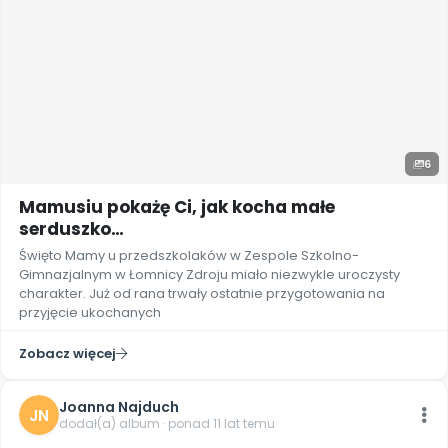
6
Mamusiu pokażę Ci, jak kocha małe
serduszko…
Święto Mamy u przedszkolaków w Zespole Szkolno-
Gimnazjalnym w Łomnicy Zdroju miało niezwykle uroczysty
charakter. Już od rana trwały ostatnie przygotowania na
przyjęcie ukochanych
Zobacz więcej
Joanna Najduch
JN
dodał(a) album · ponad 11 lat temu
6