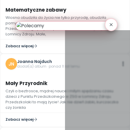
Matematyczne zabawy
Wiosna obudziła do życia nie tylko przyrodę, obudziła
pomysłowość i żywiołowość przedszkolaków z Punktu
Przedszkolnego przy Zespole Szkolno-Gimnazjalnym w
Łomnicy Zdroju. Małe,
Zobacz więcej
Joanna Najduch
JN
dodał(a) album · ponad 11 lat temu
10
Mały Przyrodnik
Czyli o beztrosce, mądrej nauce i miłym spędzaniu czasu
dzieci z Punktu Przedszkolnego w ZSG w Łomnicy Zdroju.
Przedszkolaki to mają życie! Jak nie dzień żabki, kurczaczka
czy żonkila
Zobacz więcej