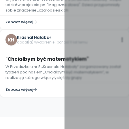
udział w projekcie pn. "Magiczne słowa". Dzieci przypomniały
sobie znaczenie „czarodziejskich
Zobacz więcej
Krasnal Hałabał
KH
dodał(a) wydarzenie · ponad 11 lat temu
"Chciałbym być matematykiem"
W Przedszkolu nr 8 „Krasnala Hałabały” zorganizowany został
tydzień pod hasłem „Chciałbym być matematykiem”, w
realizację którego włączyły się trzy grupy
Zobacz więcej