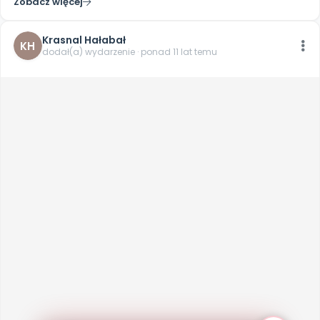
Zobacz więcej
Krasnal Hałabał
KH
dodał(a) wydarzenie · ponad 11 lat temu