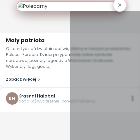
Mały patriota
Ostatni tydzień kwietnia poświęciliśmy w naszym przedszkolu
Polsce i Europie. Dzieci przypomniały sobie symbole
narodowe, poznały legendy o Warszawie i Krakowie.
Wykonały flagi, godło,
Zobacz więcej
Krasnal Hałabał
KH
dodał(a) wydarzenie · ponad 11 lat temu