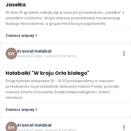
Archiwalne numery
Jasełka
Promocje
W dniu 15 grudnia odbyły się w naszym przedszkolu „Jasełka” z
Pomoc
udziałem rodziców. Grupy starsze przedstawiły inscenizację
Bożego Narodzenia, a grupa młodsza przygotowała
Zobacz więcej
Krasnal Hałabał
KH
dodał(a) wpis · ponad 9 lat temu
8
Hałabałki "W kraju Orła białego"
Drugi tydzien listopada (6 - 10.11) poświęciliśmy w naszym
przedszkolu na przybliżenie dzieciom historii Polski, poznały
miedzy innymi znaczenie Święta Niepodległości. Dzieci
młodsze
Zobacz więcej
Krasnal Hałabał
KH
dodał(a) wpis · ponad 9 lat temu