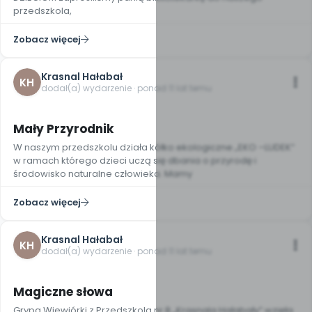
przedszkola,
Zobacz więcej
Krasnal Hałabał
KH
dodał(a) wydarzenie · ponad 11 lat temu
Mały Przyrodnik
W naszym przedszkolu działa kółko ekologiczne „EKO –LUDEK”
w ramach którego dzieci uczą się dbania o przyrodę i
środowisko naturalne człowieka. Mamy
Zobacz więcej
Krasnal Hałabał
KH
dodał(a) wydarzenie · ponad 11 lat temu
Magiczne słowa
Grypa Wiewiórki z Przedszkola nr 8 „Krasnala Hałabały” wzięła