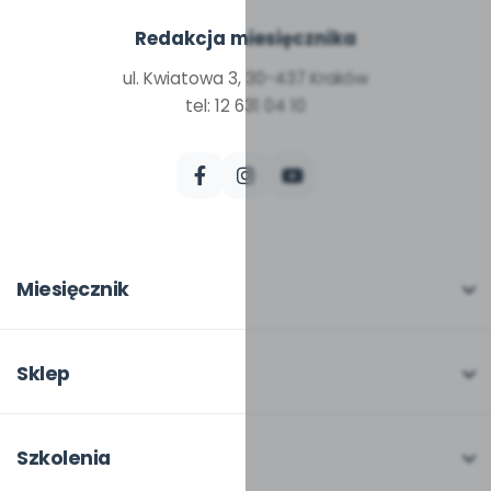
Redakcja miesięcznika
ul. Kwiatowa 3, 30-437 Kraków
tel: 12 631 04 10
Miesięcznik
O miesięczniku
W numerze
Sklep
Scenariusze i artykuły
Pełna oferta
Pomoce dydaktyczne
Moje zakupy
Szkolenia