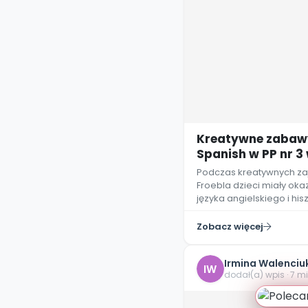
Kreatywne zabawy
Spanish w PP nr 3 
Podczas kreatywnych za
Froebla dzieci miały ok
języka angielskiego i hi
Zobacz więcej
Irmina Walenciu
IW
dodał(a) wpis · 7 m