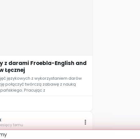
 z darami Froebla-English and
w Łęcznej
jęć językowych z wykorzystaniem darów
azję połączyć twórczą zabawę z nauką
szpańskiego. Pracując z
k
iesięcy temu