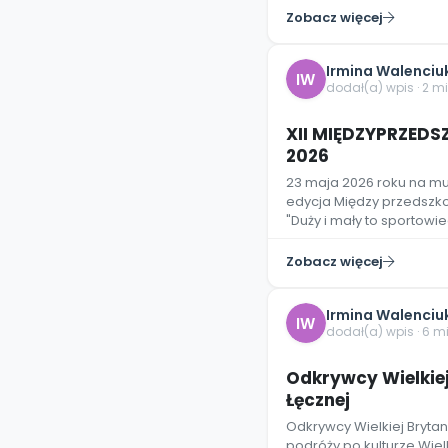
Zobacz więcej
Irmina Walenciu
IW
dodał(a) wpis · 2 m
XII MIĘDZYPRZED
2026
23 maja 2026 roku na mur
edycja Między przedszk
"Duży i mały to sportowi
Zobacz więcej
Irmina Walenciu
IW
dodał(a) wpis · 6 m
Odkrywcy Wielkiej 
Łęcznej
Odkrywcy Wielkiej Brytani
podróży po kulturze Wielki