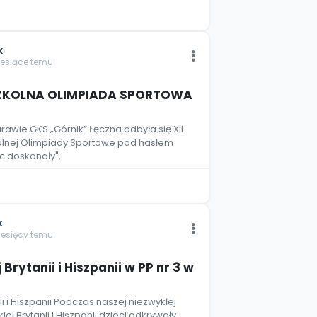
k
iesiące temu
SZKOLNA OLIMPIADA SPORTOWA
awie GKS „Górnik” Łęczna odbyła się XII
olnej Olimpiady Sportowe pod hasłem
ec doskonały",
k
iesięcy temu
Brytanii i Hiszpanii w PP nr 3 w
i i Hiszpanii Podczas naszej niezwykłej
ej Brytanii i Hiszpanii dzieci odkrywały