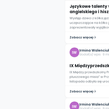
Językowe talenty 
angielskiego i hi
Występ dzieci z kółka jęz
uczęszczające na kółko 
zaprezentowały wyjątko
Zobacz więcej
Irmina Walenciu
IW
dodał(a) wpis · 9 m
IX Międzyprzedszk
IX Między przedszkolny P
pluszowego misia” w Prz
listopada odbyła się uro
Zobacz więcej
Irmina Walenciu
IW
dodał(a) wpis · 9 m