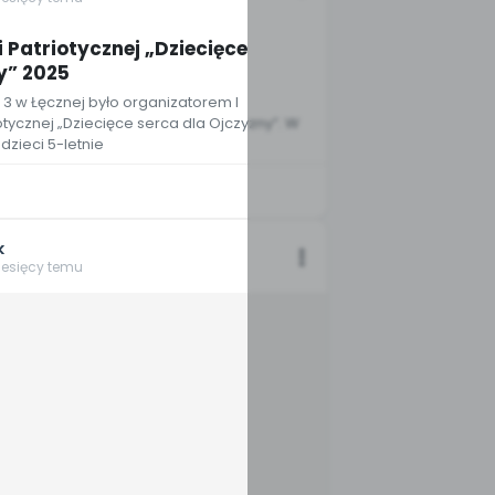
i Patriotycznej „Dziecięce
y” 2025
 3 w Łęcznej było organizatorem I
otycznej „Dziecięce serca dla Ojczyzny”. W
dzieci 5-letnie
k
iesięcy temu