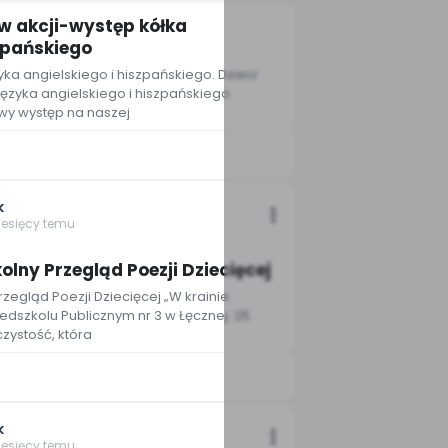
w akcji-występ kółka
szpańskiego
yka angielskiego i hiszpańskiego. Dzieci
języka angielskiego i hiszpańskiego
wy występ na naszej
k
iesięcy temu
5
olny Przegląd Poezji Dziecięcej
rzegląd Poezji Dziecięcej „W krainie
edszkolu Publicznym nr 3 w Łęcznej. 25
czystość, która
k
iesięcy temu