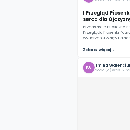
I Przegląd Piosenk
serca dla Ojczyzn
Przedszkole Publiczne nr
Przeglądu Piosenki Patri
wydarzeniu wzięły udział 
Zobacz więcej
Irmina Walenciu
IW
dodał(a) wpis · 9 m