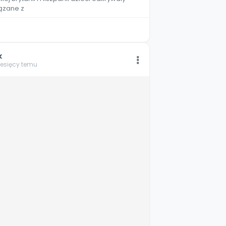
iązane z
k
iesięcy temu