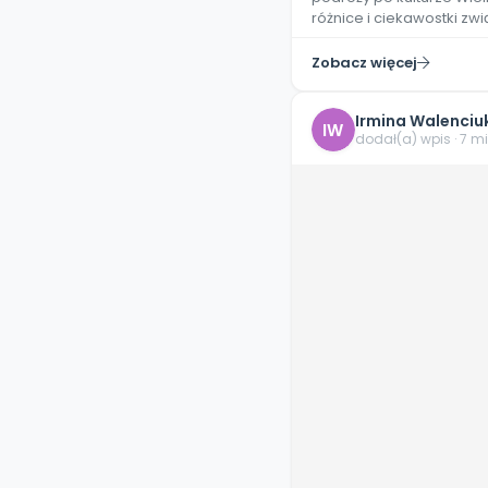
różnice i ciekawostki zw
Zobacz więcej
Irmina Walenciu
IW
dodał(a) wpis · 7 m