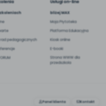
kolenia
Usługi on-line
zkoleniach
bliżej MAX
ine
Moja Płytoteka
arte
Platforma Edukacyjna
 rad pedagogicznych
Kiosk online
ferencje
E-booki
Strona WWW dla
 FORUM
przedszkola
Panel klienta
Kontakt