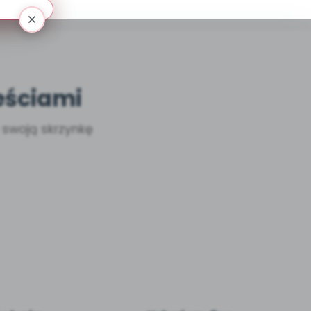
eściami
a swoją skrzynkę