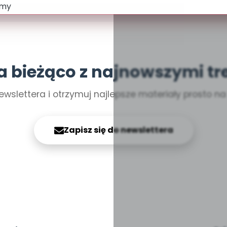
a bieżąco z najnowszymi tr
ewslettera i otrzymuj najlepsze materiały prosto n
Zapisz się do newslettera