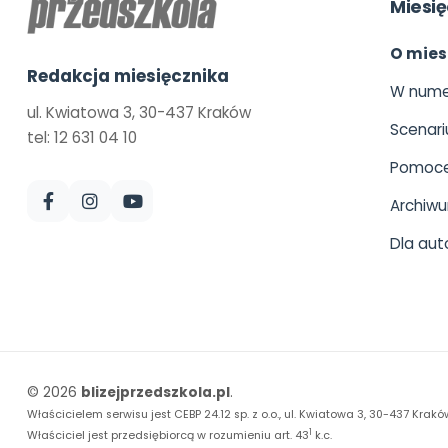
Miesię
O mies
Redakcja miesięcznika
W nume
ul. Kwiatowa 3, 30-437 Kraków
Scenari
tel: 12 631 04 10
Pomoce
Archiw
Dla aut
© 2026
blizejprzedszkola.pl
.
Właścicielem serwisu jest CEBP 24.12 sp. z o.o., ul. Kwiatowa 3, 30-437 Krakó
1
Właściciel jest przedsiębiorcą w rozumieniu art. 43
k.c.