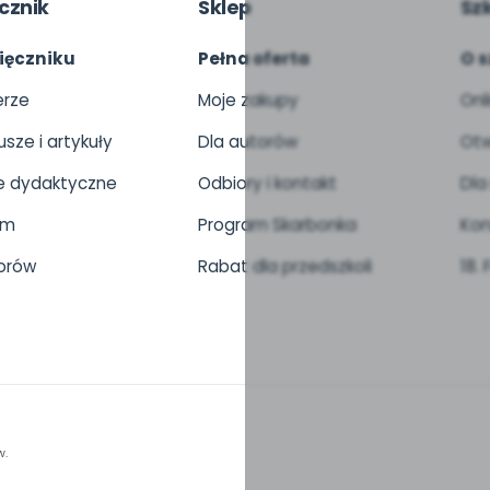
cznik
Sklep
Sz
ięczniku
Pełna oferta
O s
rze
Moje zakupy
Onl
usze i artykuły
Dla autorów
Otw
 dydaktyczne
Odbiory i kontakt
Dla
um
Program Skarbonka
Kon
orów
Rabat dla przedszkoli
18.
w.