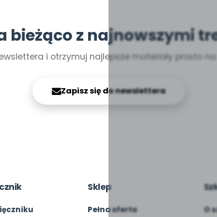
a bieżąco z najnowszymi tr
ewslettera i otrzymuj najlepsze materiały prosto n
Zapisz się do newslettera
cznik
Sklep
Sz
ięczniku
Pełna oferta
O s