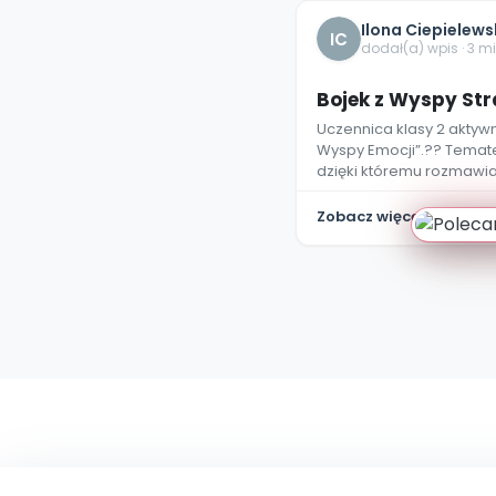
Ilona Ciepielew
IC
dodał(a) wpis · 3 m
Bojek z Wyspy St
Uczennica klasy 2 aktywn
Wyspy Emocji”.?? Temate
dzięki któremu rozmawia
Zobacz więcej