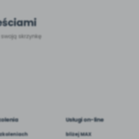
eściami
a swoją skrzynkę
kolenia
Usługi on-line
zkoleniach
bliżej MAX