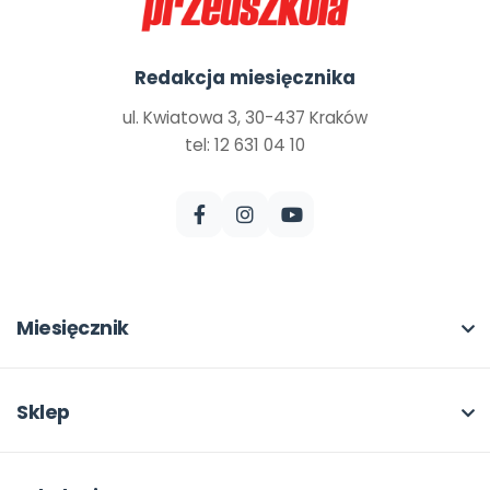
Redakcja miesięcznika
ul. Kwiatowa 3, 30-437 Kraków
tel: 12 631 04 10
Miesięcznik
O miesięczniku
W numerze
Sklep
Scenariusze i artykuły
Pełna oferta