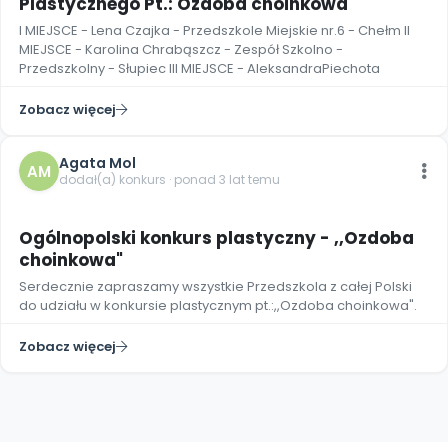
Plastycznego Pt.: Ozdoba choinkowa"
Promocje
I MIEJSCE - Lena Czajka - Przedszkole Miejskie nr.6 - Chełm II
Pomoc
MIEJSCE - Karolina Chrabąszcz - Zespół Szkolno -
Przedszkolny - Słupiec III MIEJSCE - AleksandraPiechota
Zobacz więcej
Agata Mol
AM
dodał(a) konkurs · ponad 3 lat temu
Ogólnopolski konkurs plastyczny - ,,Ozdoba
choinkowa"
Serdecznie zapraszamy wszystkie Przedszkola z całej Polski
do udziału w konkursie plastycznym pt.:,,Ozdoba choinkowa".
Zobacz więcej