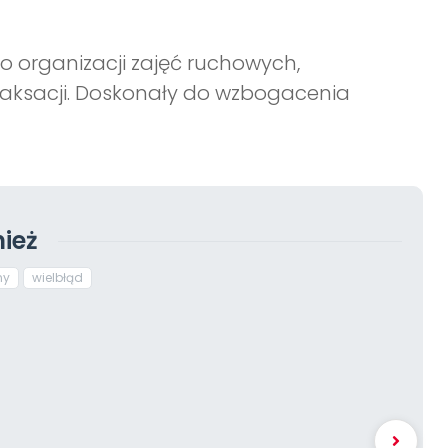
 organizacji zajęć ruchowych,
laksacji. Doskonały do wzbogacenia
ież
ny
wielbłąd