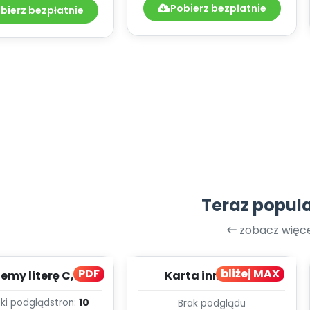
Pobierz bezpłatnie
bierz bezpłatnie
Teraz popul
zobacz więce
PDF
bliżej MAX
my literę C, cz. 1
Karta innowacji
(PD)
pedagogicznej -
ki podgląd
stron:
10
Brak podglądu
Kumpelkowo