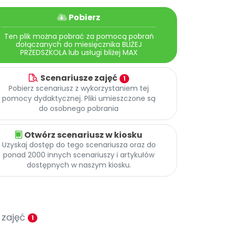
Pobierz
Ten plik można pobrać za pomocą pobrań
dołączanych do miesięcznika BLIŻEJ
PRZEDSZKOLA lub usługi bliżej MAX
Scenariusze zajęć
1
Pobierz scenariusz z wykorzystaniem tej
pomocy dydaktycznej. Pliki umieszczone są
do osobnego pobrania
Otwórz scenariusz w kiosku
Uzyskaj dostęp do tego scenariusza oraz do
ponad 2000 innych scenariuszy i artykułów
dostępnych w naszym kiosku.
 zajęć
1