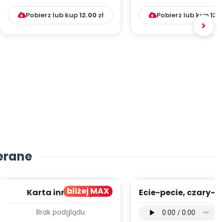
Pobierz lub kup
12.00
zł
Pobierz lub kup
12.
erane
bliżej MAX
Karta innowacji
Ecie-pecie, czary-m
pedagogicznej -
wersja wokalna (
Brak podglądu
Kumpelkowo
mp3)