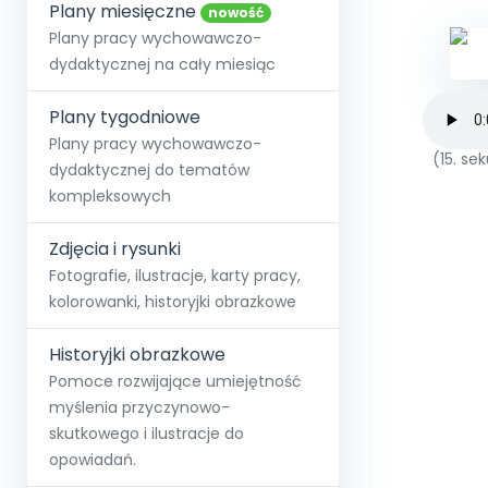
online lub stacjonarnie.
Plany miesięczne
Szko
Film
Wygr
nowość
Społeczność
Strona główna
Poznaj pakiet MAX
Wszystkie projekty
Skontaktuj się
Wit
Plany pracy wychowawczo-
O miesięczniku
O Akademii
+48 12 631 04 10
Zdro
dydaktycznej na cały miesiąc
Zam
Kio
kontakt@blizejprzedszkola.pl
Szko
E-wy
Doo
Plany tygodniowe
Pozn
Plany pracy wychowawczo-
(15. s
dydaktycznej do tematów
Akredyt
Wydanie l
∞
Pakiet 
Dodaj wpis
Sen
kompleksowych
Akademia Edu
Pełen dostęp
Zob
Testuj przez 7 dni
Patr
Strefy, k
przedłużenie a
NP.5470.4.20
Zdjęcia i rysunki
Zam
Zob
Fotografie, ilustracje, karty pracy,
kolorowanki, historyjki obrazkowe
Historyjki obrazkowe
Pomoce rozwijające umiejętność
myślenia przyczynowo-
skutkowego i ilustracje do
opowiadań.