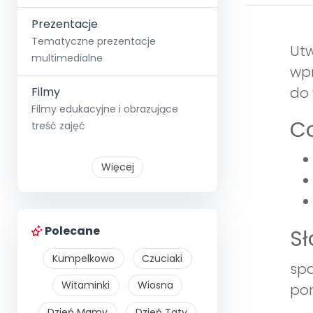
Prezentacje
Tematyczne prezentacje
Utw
multimedialne
wpr
do 
Filmy
Filmy edukacyjne i obrazujące
Co
treść zajęć
Więcej
Polecane
S
Kumpelkowo
Czuciaki
spa
Witaminki
Wiosna
po
Dzień Mamy
Dzień Taty