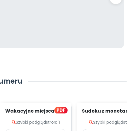
numeru
PDF
Wakacyjne miejsca (PD)
Sudoku z monetami
Szybki podgląd
stron:
1
Szybki podgląd
str