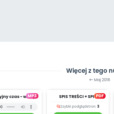
Więcej z tego 
Maj 2018
MP3
PDF
jny czas - wersja
SPIS TREŚCI + SPIS
rumentalna (PD,
POMOCY
Szybki podgląd
stron:
3
mp3)
DYDAKTYCZNYCH
5.200/2018