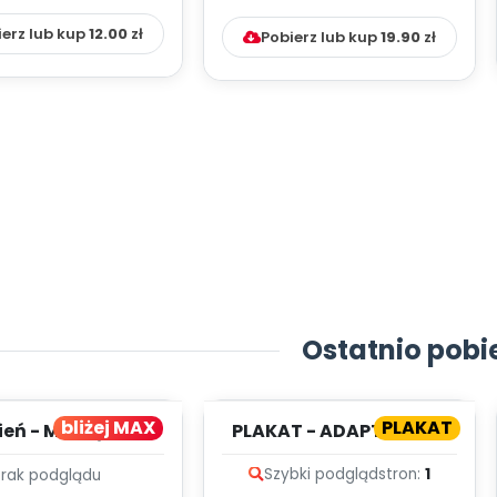
ierz lub kup
12.00
zł
Pobierz lub kup
19.90
zł
Ostatnio pobi
bliżej MAX
PLAKAT
ień - MIESIĘCZNY
PLAKAT - ADAPTACJA -
PLAN PRACY
PORADNIK DLA RODZICA
Szybki podgląd
stron:
1
Brak podglądu
HOWAWCZO –