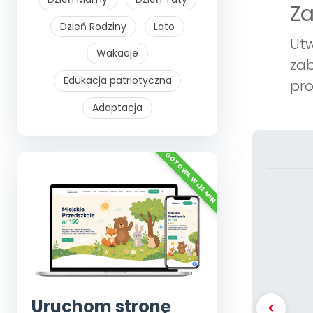
Z
Dzień Rodziny
Lato
Utw
Wakacje
zab
Edukacja patriotyczna
pro
Adaptacja
Uruchom stronę