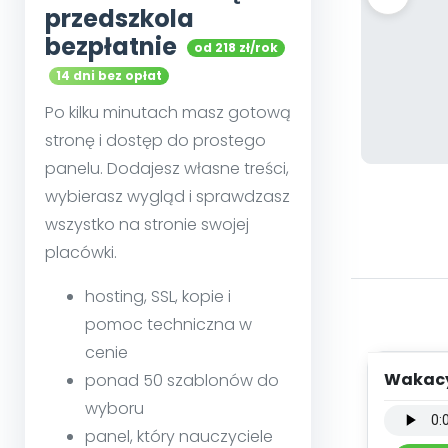
przedszkola
bezpłatnie
od 218 zł/rok
14 dni bez opłat
Po kilku minutach masz gotową
stronę i dostęp do prostego
panelu. Dodajesz własne treści,
wybierasz wygląd i sprawdzasz
wszystko na stronie swojej
placówki.
hosting, SSL, kopie i
pomoc techniczna w
cenie
Wakacy
ponad 50 szablonów do
inst
wyboru
panel, który nauczyciele