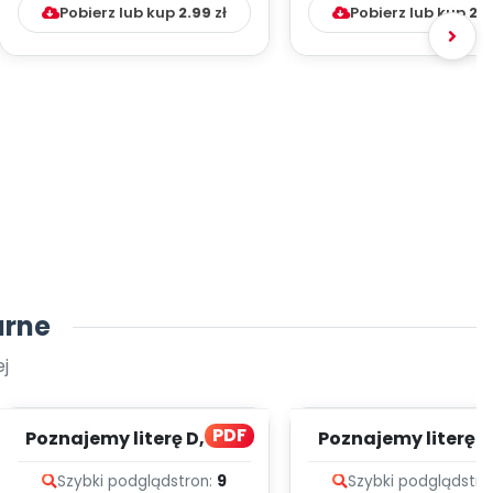
Pobierz lub kup
2.99
zł
Pobierz lub kup
2.
arne
j
PDF
Poznajemy literę D, cz. 1
Poznajemy literę E, 
(PD)
(PD)
Szybki podgląd
stron:
9
Szybki podgląd
stro