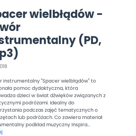
e
y
Gotowa w mniej niż 10 min • 14 dni bez opłat
Zobacz nas na Instagramie
Bliżej Pieska
acer wielbłądów -
Pomoc zwierzętom
TikTok
twór
Nowości
Zobacz nas na TikToku
wej
Książka (dla) Przedszkolaka
Zapowiedzi
strumentalny (PD,
Promowanie czytelnictwa
YouTube
zkoli
Polecamy
Filmy edukacyjne
p3)
osk Online.
5 czerwca 2024 r. uzyskała
Promocje
19 r. Nr decyzji:
018
Archiwalne numery
r instrumentalny "Spacer wielbłądów" to
Pomoc
onała pomoc dydaktyczna, która
wadza dzieci w świat dźwięków związanych z
tycznymi podróżami. Idealny do
rzystania podczas zajęć tematycznych o
rzętach lub podróżach. Co zawiera materiał
umentalny podkład muzyczny Inspira...
j