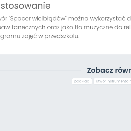
astosowanie
ór "Spacer wielbłądów" można wykorzystać do
aw tanecznych oraz jako tło muzyczne do re
gramu zajęć w przedszkolu.
Zobacz równ
podkład
utwór instrumental