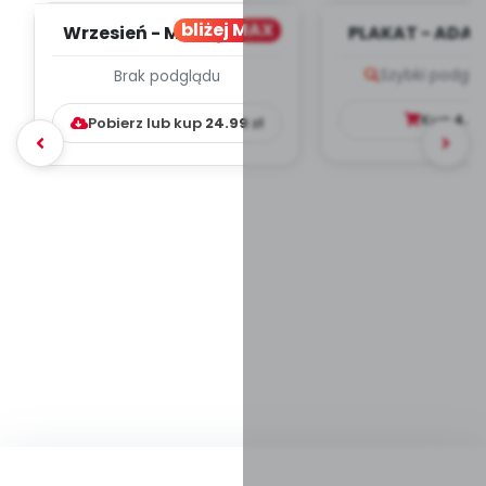
bliżej MAX
Wrzesień - MIESIĘCZNY
PLAKAT - ADAP
PLAN PRACY
PORADNIK DLA 
Szybki podglą
Brak podglądu
WYCHOWAWCZO –
DYDAKTYC...
Kup
4.9
Pobierz lub kup
24.99
zł