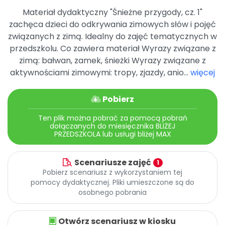
Archiwalne numery
Materiał dydaktyczny "Śnieżne przygody, cz. 1"
Promocje
zachęca dzieci do odkrywania zimowych słów i pojęć
Pomoc
związanych z zimą. Idealny do zajęć tematycznych w
przedszkolu. Co zawiera materiał Wyrazy związane z
zimą: bałwan, zamek, śnieżki Wyrazy związane z
aktywnościami zimowymi: tropy, zjazdy, anio...
więcej
Pobierz
Ten plik można pobrać za pomocą pobrań
dołączanych do miesięcznika BLIŻEJ
PRZEDSZKOLA lub usługi bliżej MAX
Scenariusze zajęć
1
Pobierz scenariusz z wykorzystaniem tej
pomocy dydaktycznej. Pliki umieszczone są do
osobnego pobrania
Otwórz scenariusz w kiosku