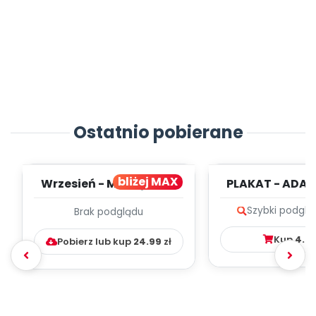
Ostatnio pobierane
bliżej MAX
Wrzesień - MIESIĘCZNY
PLAKAT - ADAP
PLAN PRACY
PORADNIK DLA 
Szybki podglą
Brak podglądu
WYCHOWAWCZO –
DYDAKTYC...
Kup
4.9
Pobierz lub kup
24.99
zł