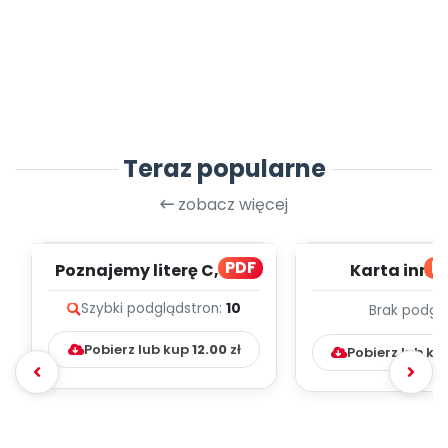
Teraz popularne
zobacz więcej
PDF
bl
Poznajemy literę C, cz. 1
Karta inno
(PD)
pedagogicz
Szybki podgląd
stron:
10
Brak podgl
Kumpelk
Pobierz lub kup
12.00
zł
Pobierz lub ku