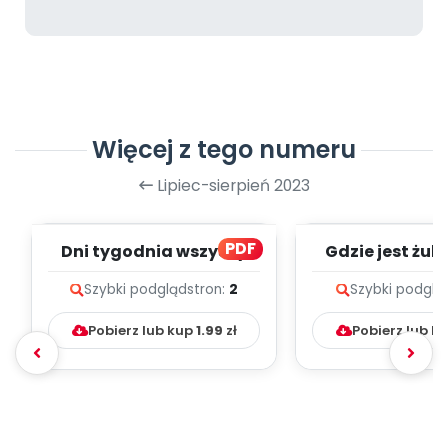
Więcej z tego numeru
Lipiec-sierpień 2023
PDF
Dni tygodnia wszyscy
Gdzie jest żuk?
znamy - zapis melodii i
melodii i t
Szybki podgląd
stron:
2
Szybki podglą
tekst
Pobierz lub kup
1.99
zł
Pobierz lub k