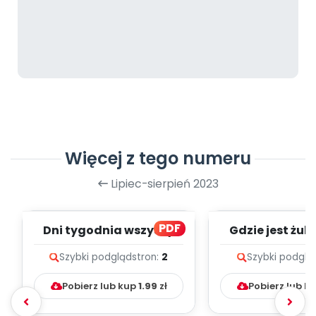
Więcej z tego numeru
Lipiec-sierpień 2023
PDF
Dni tygodnia wszyscy
Gdzie jest żuk?
znamy - zapis melodii i
melodii i t
Szybki podgląd
stron:
2
Szybki podglą
tekst
Pobierz lub kup
1.99
zł
Pobierz lub k