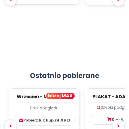
Ostatnio pobierane
bliżej MAX
Wrzesień - MIESIĘCZNY
PLAKAT - ADAP
PLAN PRACY
PORADNIK DLA 
Szybki podglą
Brak podglądu
WYCHOWAWCZO –
DYDAKTYC...
Kup
4.9
Pobierz lub kup
24.99
zł