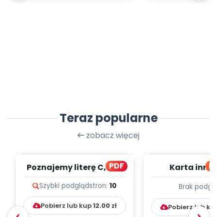
Teraz popularne
zobacz więcej
PDF
bl
Poznajemy literę C, cz. 1
Karta inno
(PD)
pedagogicz
Szybki podgląd
stron:
10
Brak podgl
Kumpelk
Pobierz lub kup
12.00
zł
Pobierz lub ku