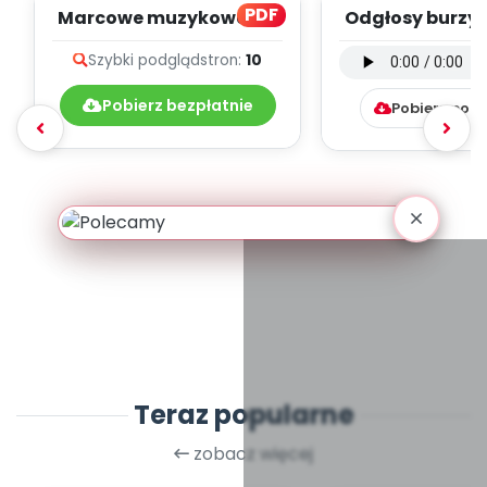
PDF
Marcowe muzykowanie
Odgłosy burzy 
- teksty piosenek
(PD, mp
Szybki podgląd
stron:
10
Pobierz bezpłatnie
Pobierz pob
Teraz popularne
zobacz więcej