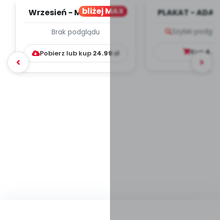
bliżej MAX
Wrzesień - MIESIĘCZNY
PLAKAT - ADAP
PLAN PRACY
PORADNIK DLA 
Szybki podglą
Brak podglądu
WYCHOWAWCZO –
DYDAKTYC...
Kup
4.9
Pobierz lub kup
24.99
zł