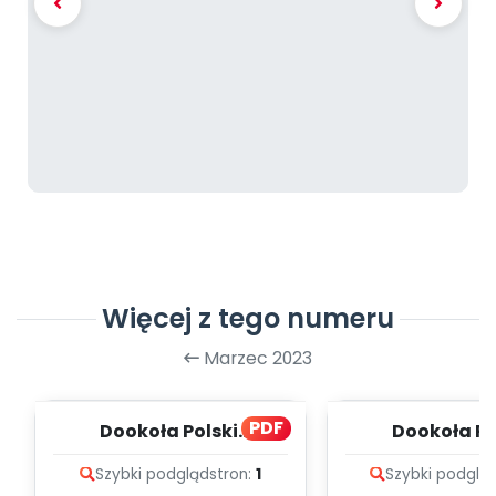
Więcej z tego numeru
Marzec 2023
PDF
Dookoła Polski.
Dookoła Po
Województwa
Wojewódz
Szybki podgląd
stron:
1
Szybki podglą
dolnośląskie i
dolnośląsk