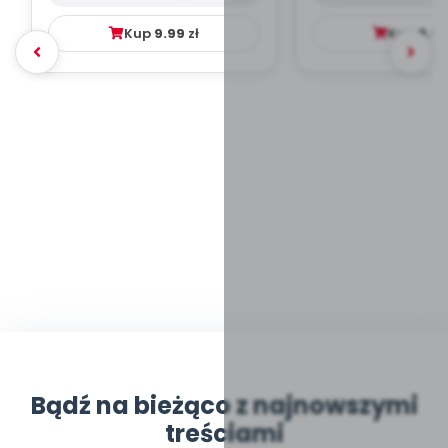
Kup
9.99
zł
Kup
9.9
Bądź na bieżąco z najnowszymi
treściami