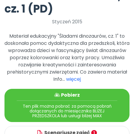
Archiwalne numery
cz. 1 (PD)
Promocje
Pomoc
Styczeń 2015
Materiał edukacyjny "Śladami dinozaurów, cz. 1" to
doskonała pomoc dydaktyczna dla przedszkoli, która
wprowadza dzieci w fascynujący świat dinozaurów
poprzez kolorowanki oraz karty pracy. Umożliwia
rozwijanie kreatywności i zainteresowania
prehistorycznymi zwierzętami. Co zawiera materiał
Info...
więcej
Pobierz
Ten plik można pobrać za pomocą pobrań
dołączanych do miesięcznika BLIŻEJ
PRZEDSZKOLA lub usługi bliżej MAX
Scenariusze zajęć
1