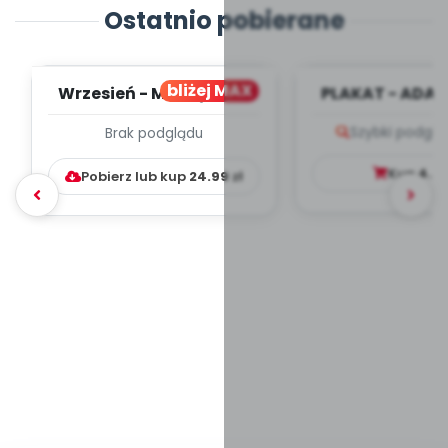
Ostatnio pobierane
bliżej MAX
Wrzesień - MIESIĘCZNY
PLAKAT - ADAP
PLAN PRACY
PORADNIK DLA 
Szybki podglą
Brak podglądu
WYCHOWAWCZO –
DYDAKTYC...
Kup
4.9
Pobierz lub kup
24.99
zł