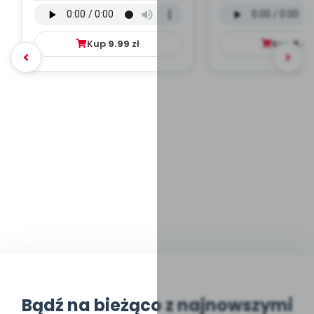
wersja wokalna (PD,
wokalna (PD
mp3)
Kup
9.99
zł
Kup
9.9
Bądź na bieżąco z najnowszymi