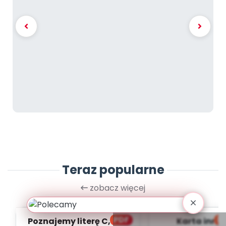
Teraz popularne
zobacz więcej
PDF
bl
Poznajemy literę C, cz. 1
Karta inno