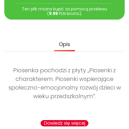
Archiwalne numery
Ten plik można kupić za pomocą przelewu
Promocje
(
9.99
PLN brutto).
Pomoc
Opis
Piosenka pochodzi z płyty „Piosenki z
charakterem. Piosenki wspierające
społeczno-emocjonalny rozwój dzieci w
wieku przedszkolnym”.
Dowiedz się więcej