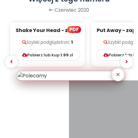
Czerwiec 2020
PDF
Shake Your Head - zapis
Put Away - zapi
melodii i tekst
i tekst
Szybki podgląd
stron:
1
Szybki podglą
Pobierz lub kup
1.99
zł
Pobierz lub k