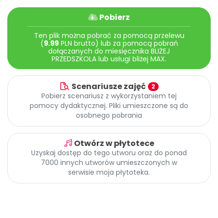
Archiwalne numery
Promocje
Pobierz
Pomoc
Ten plik można pobrać za pomocą przelewu
(
9.99
PLN brutto) lub za pomocą pobrań
dołączanych do miesięcznika BLIŻEJ
PRZEDSZKOLA lub usługi bliżej MAX.
Scenariusze zajęć
2
Pobierz scenariusz z wykorzystaniem tej
pomocy dydaktycznej. Pliki umieszczone są do
osobnego pobrania
Otwórz w płytotece
Uzyskaj dostęp do tego utworu oraz do ponad
7000 innych utworów umieszczonych w
serwisie moja płytoteka.