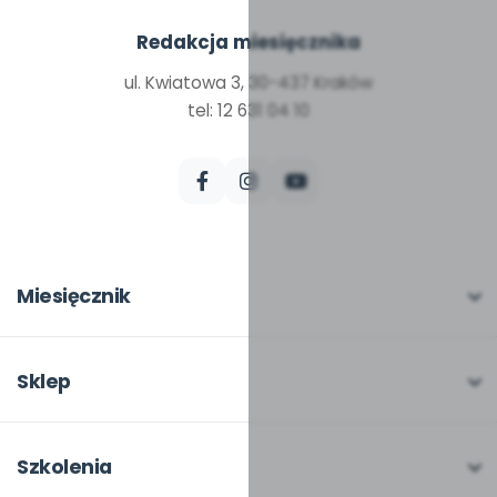
Redakcja miesięcznika
ul. Kwiatowa 3, 30-437 Kraków
tel: 12 631 04 10
Miesięcznik
O miesięczniku
W numerze
Sklep
Scenariusze i artykuły
Pełna oferta
Pomoce dydaktyczne
Moje zakupy
Szkolenia