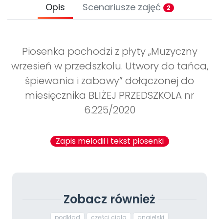
Opis
Scenariusze zajęć
2
Piosenka pochodzi z płyty „Muzyczny
wrzesień w przedszkolu. Utwory do tańca,
śpiewania i zabawy” dołączonej do
miesięcznika BLIŻEJ PRZEDSZKOLA nr
6.225/2020
Zapis melodii i tekst piosenki
Zobacz również
podkład
części ciała
angielski