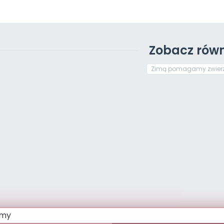
Zobacz równ
Zimą pomagamy zwier