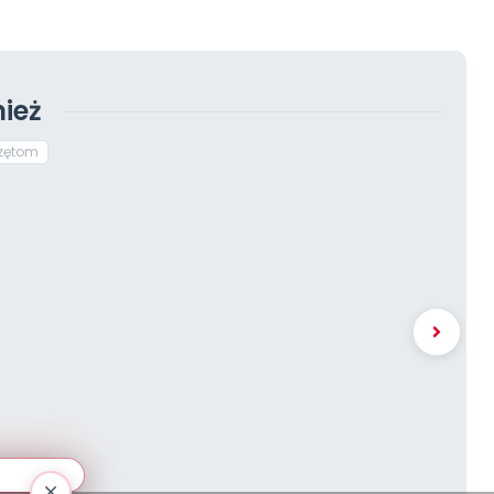
ież
zętom