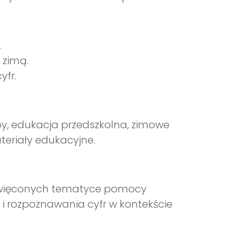
.
 zimą.
yfr.
zby, edukacja przedszkolna, zimowe
ateriały edukacyjne.
święconych tematyce pomocy
a i rozpoznawania cyfr w kontekście