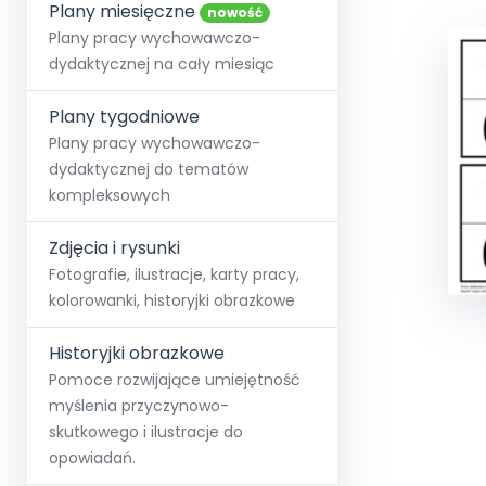
online lub stacjonarnie.
Plany miesięczne
Szko
Film
Wygr
nowość
Społeczność
Strona główna
Poznaj pakiet MAX
Wszystkie projekty
Skontaktuj się
Wit
Plany pracy wychowawczo-
O miesięczniku
O Akademii
+48 12 631 04 10
Zdro
dydaktycznej na cały miesiąc
Zam
Kio
kontakt@blizejprzedszkola.pl
Szko
E-wy
Doo
Plany tygodniowe
Pozn
Plany pracy wychowawczo-
dydaktycznej do tematów
Akredyt
Wydanie l
∞
Pakiet 
Dodaj wpis
Sen
kompleksowych
Akademia Edu
Pełen dostęp
Zob
Testuj przez 7 dni
Patr
Strefy, k
przedłużenie a
NP.5470.4.20
Zdjęcia i rysunki
Zam
Zob
Fotografie, ilustracje, karty pracy,
kolorowanki, historyjki obrazkowe
Historyjki obrazkowe
Pomoce rozwijające umiejętność
myślenia przyczynowo-
skutkowego i ilustracje do
opowiadań.