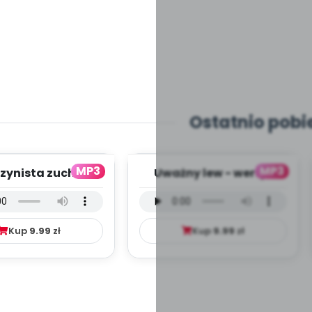
Ostatnio pobi
MP3
MP3
zynista zuch -
Uważny lew - wersja
ja wokalna (PD,
wokalna (PD, mp3)
mp3)
Kup
9.99
zł
Kup
9.99
zł