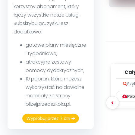
korzystny abonament, który
łączy wszystkie nasze usługi.
Subskrybując, zyskujesz
dodatkowo:
gotowe plany miesięczne
i tygodniowe,
atrakcyjne zestawy
pomocy dydaktycznych,
Cały
10 pobrań, które możesz
dzi
Szy
mel
wykorzystać na dowolne
materiały ze strony
Pob
blizejprzedszkola.pl.
Wypróbuj przez 7 dni