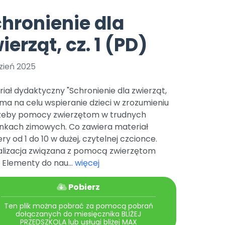
e
y
Gotowa w mniej niż 10 min • 14 dni bez opłat
Zobacz nas na Instagramie
Bliżej Pieska
hronienie dla
Pomoc zwierzętom
TikTok
ierząt, cz. 1 (PD)
Nowości
Zobacz nas na TikToku
wej
Książka (dla) Przedszkolaka
Zapowiedzi
Promowanie czytelnictwa
zień 2025
YouTube
zkoli
Polecamy
Filmy edukacyjne
iał dydaktyczny "Schronienie dla zwierząt,
osk Online.
5 czerwca 2024 r. uzyskała
Promocje
" ma na celu wspieranie dzieci w zrozumieniu
19 r. Nr decyzji:
zeby pomocy zwierzętom w trudnych
Archiwalne numery
nkach zimowych. Co zawiera materiał
y od 1 do 10 w dużej, czytelnej czcionce.
Pomoc
alizacja związana z pomocą zwierzętom
 Elementy do nau...
więcej
Pobierz
Ten plik można pobrać za pomocą pobrań
dołączanych do miesięcznika BLIŻEJ
PRZEDSZKOLA lub usługi bliżej MAX