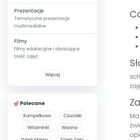
Prezentacje
Co
Tematyczne prezentacje
multimedialne
Filmy
Filmy edukacyjne i obrazujące
treść zajęć
S
Więcej
sch
zaj
Z
Polecane
Ma
Kumpelkowo
Czuciaki
zwi
Witaminki
Wiosna
opi
Dzień Mamy
Dzień Taty