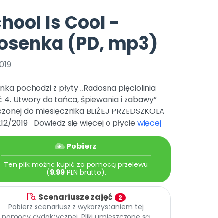
e
y
Gotowa w mniej niż 10 min • 14 dni bez opłat
Zobacz nas na Instagramie
Bliżej Pieska
hool Is Cool -
Pomoc zwierzętom
TikTok
osenka (PD, mp3)
Nowości
Zobacz nas na TikToku
wej
Książka (dla) Przedszkolaka
Zapowiedzi
Promowanie czytelnictwa
019
YouTube
zkoli
Polecamy
Filmy edukacyjne
nka pochodzi z płyty „Radosna pięciolinia
osk Online.
5 czerwca 2024 r. uzyskała
Promocje
 4. Utwory do tańca, śpiewania i zabawy”
19 r. Nr decyzji:
czonej do miesięcznika BLIŻEJ PRZEDSZKOLA
Archiwalne numery
212/2019 Dowiedz się więcej o płycie
więcej
Pomoc
Pobierz
Ten plik można kupić za pomocą przelewu
(
9.99
PLN brutto).
Scenariusze zajęć
2
Pobierz scenariusz z wykorzystaniem tej
pomocy dydaktycznej. Pliki umieszczone są