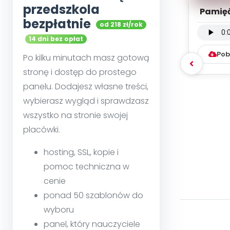
przedszkola
Pamięć
bezpłatnie
od 218 zł/rok
instru
14 dni bez opłat
Pob
Po kilku minutach masz gotową
stronę i dostęp do prostego
panelu. Dodajesz własne treści,
wybierasz wygląd i sprawdzasz
wszystko na stronie swojej
placówki.
hosting, SSL, kopie i
pomoc techniczna w
cenie
ponad 50 szablonów do
wyboru
panel, który nauczyciele