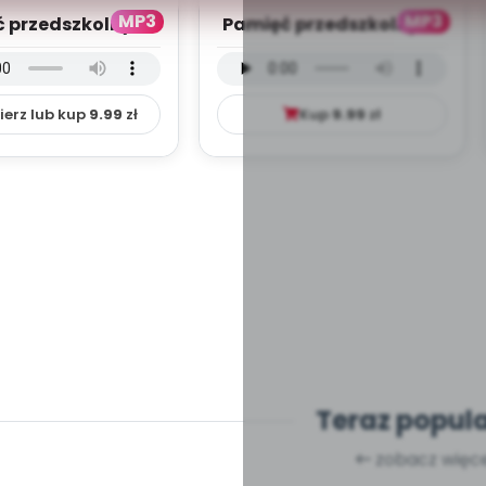
MP3
MP3
 przedszkolnych
Pamięć przedszkolnych
lat - wersja
lat - wersja wokalna
mentalna (PD, ...
(PD, mp3)
ierz lub kup
9.99
zł
Kup
9.99
zł
Teraz popul
zobacz więce