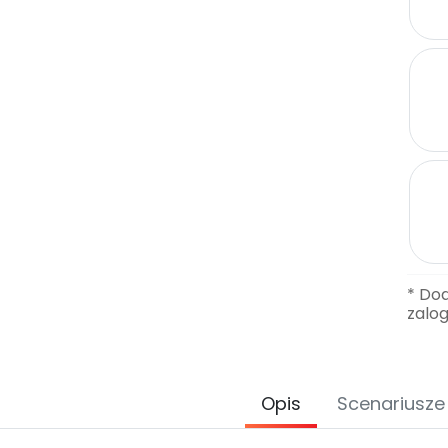
* Do
zalo
Opis
Scenariusze