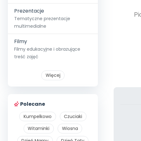
Prezentacje
Pi
Tematyczne prezentacje
multimedialne
Filmy
Filmy edukacyjne i obrazujące
treść zajęć
Więcej
Polecane
Kumpelkowo
Czuciaki
Witaminki
Wiosna
Dzień Mamy
Dzień Taty