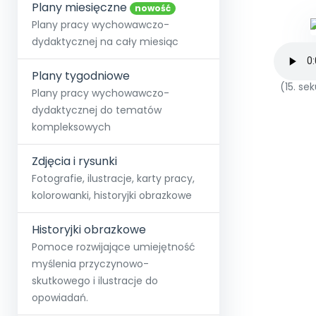
online lub stacjonarnie.
Plany miesięczne
Szko
Film
Wygr
nowość
Społeczność
Strona główna
Poznaj pakiet MAX
Wszystkie projekty
Skontaktuj się
Wit
Plany pracy wychowawczo-
O miesięczniku
O Akademii
+48 12 631 04 10
Zdro
dydaktycznej na cały miesiąc
Zam
Kio
kontakt@blizejprzedszkola.pl
Szko
E-wy
Doo
Plany tygodniowe
Pozn
(15. s
Plany pracy wychowawczo-
dydaktycznej do tematów
Akredyt
Wydanie l
∞
Pakiet 
Dodaj wpis
Sen
kompleksowych
Akademia Edu
Pełen dostęp
Zob
Testuj przez 7 dni
Patr
Strefy, k
przedłużenie a
NP.5470.4.20
Zdjęcia i rysunki
Zam
Zob
Fotografie, ilustracje, karty pracy,
kolorowanki, historyjki obrazkowe
Historyjki obrazkowe
Pomoce rozwijające umiejętność
myślenia przyczynowo-
skutkowego i ilustracje do
opowiadań.