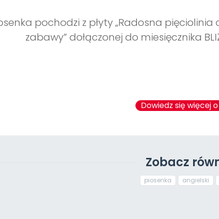
osenka pochodzi z płyty „Radosna pięciolinia 
zabawy” dołączonej do miesięcznika BLIŻ
Dowiedz się więcej o
Zobacz równ
piosenka
angielski