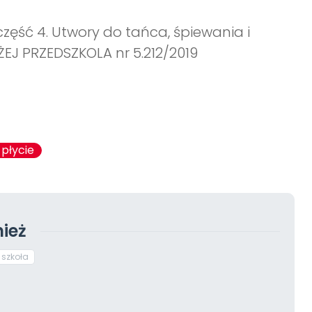
część 4. Utwory do tańca, śpiewania i
EJ PRZEDSZKOLA nr 5.212/2019
 płycie
ież
szkoła