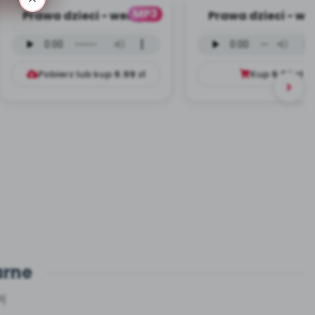
MP3
Prawa dzieci - wersja
Prawa dzieci - we
instrumentalna (PD,
wokalna (PD, mp
mp3)
Pobierz lub kup
9.99
zł
Kup
9.99
zł
arne
j