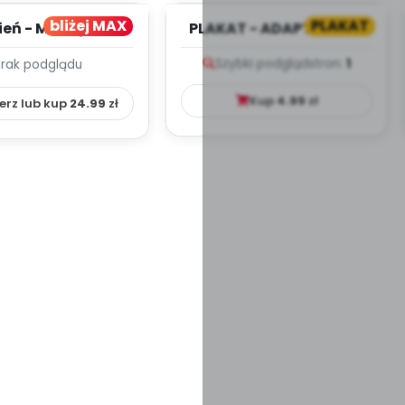
bliżej MAX
PLAKAT
ień - MIESIĘCZNY
PLAKAT - ADAPTACJA -
PLAN PRACY
PORADNIK DLA RODZICA
Szybki podgląd
stron:
1
Brak podglądu
HOWAWCZO –
YDAKTYC...
Kup
4.99
zł
erz lub kup
24.99
zł