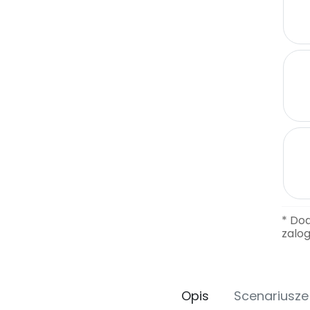
* Do
zalo
Opis
Scenariusze