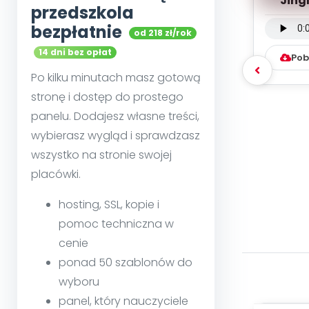
Jingl
przedszkola
inst
bezpłatnie
od 218 zł/rok
14 dni bez opłat
Pob
Po kilku minutach masz gotową
stronę i dostęp do prostego
panelu. Dodajesz własne treści,
wybierasz wygląd i sprawdzasz
wszystko na stronie swojej
placówki.
hosting, SSL, kopie i
pomoc techniczna w
cenie
ponad 50 szablonów do
wyboru
panel, który nauczyciele