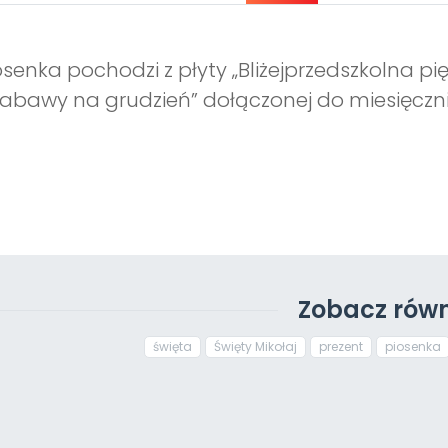
osenka pochodzi z płyty „Bliżejprzedszkolna pię
zabawy na grudzień” dołączonej do miesięcznik
Zobacz równ
święta
Święty Mikołaj
prezent
piosenka