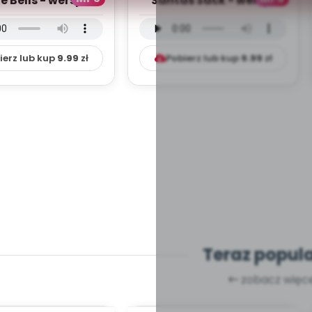
e Bells - wersja
Santas Sack - wersja
rumentalna (PD,
instrumentalna (PD,
mp3)
mp3)
ierz lub kup
9.99
zł
Pobierz lub kup
9.99
zł
Teraz popul
zobacz więce