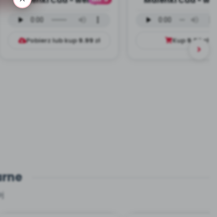
Maleńki Cud - wersja
Maleńki Cud - we
instrumentalna (PD,
wokalna (PD, mp
mp3)
Pobierz lub kup
9.99
zł
Kup
9.99
zł
arne
j