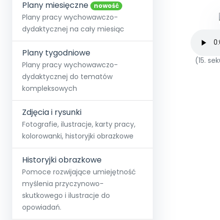
online lub stacjonarnie.
Plany miesięczne
Szko
Film
Wygr
nowość
Społeczność
Strona główna
Poznaj pakiet MAX
Wszystkie projekty
Skontaktuj się
Wit
Plany pracy wychowawczo-
O miesięczniku
O Akademii
+48 12 631 04 10
Zdro
dydaktycznej na cały miesiąc
Zam
Kio
kontakt@blizejprzedszkola.pl
Szko
E-wy
Doo
Plany tygodniowe
Pozn
(15. s
Plany pracy wychowawczo-
dydaktycznej do tematów
Akredyt
Wydanie l
∞
Pakiet 
Dodaj wpis
Sen
kompleksowych
Akademia Edu
Pełen dostęp
Zob
Testuj przez 7 dni
Patr
Strefy, k
przedłużenie a
NP.5470.4.20
Zdjęcia i rysunki
Zam
Zob
Fotografie, ilustracje, karty pracy,
kolorowanki, historyjki obrazkowe
Historyjki obrazkowe
Pomoce rozwijające umiejętność
myślenia przyczynowo-
skutkowego i ilustracje do
opowiadań.