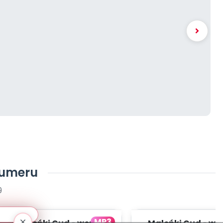
numeru
9
MP3