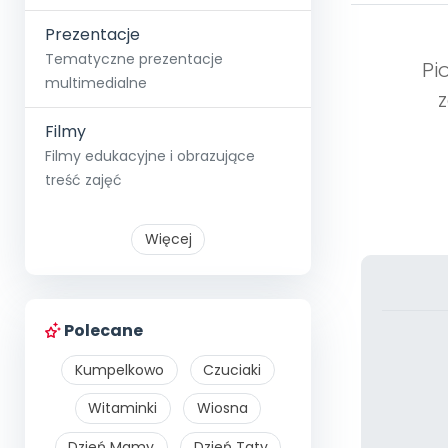
Prezentacje
Tematyczne prezentacje
Pi
multimedialne
Filmy
Filmy edukacyjne i obrazujące
treść zajęć
Więcej
Polecane
Kumpelkowo
Czuciaki
Witaminki
Wiosna
Dzień Mamy
Dzień Taty