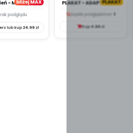
bliżej MAX
PLAKAT
ień - MIESIĘCZNY
PLAKAT - ADAPTACJA -
PLAN PRACY
PORADNIK DLA RODZICA
Szybki podgląd
stron:
1
Brak podglądu
HOWAWCZO –
YDAKTYC...
Kup
4.99
zł
erz lub kup
24.99
zł