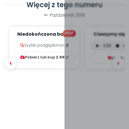
Więcej z tego numeru
Październik 2018
PDF
Niedokończona bajka
Cieszymy się, 
(PD)
wersja wokal
Szybki podgląd
stron:
2
mp3)
Pobierz lub kup
2.99
zł
Kup
9.9