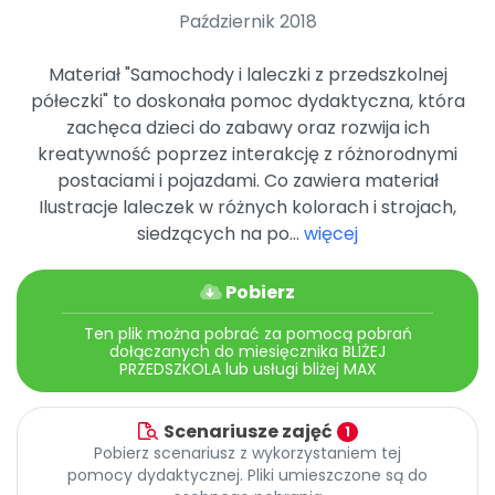
Archiwalne numery
Październik 2018
Promocje
Pomoc
Materiał "Samochody i laleczki z przedszkolnej
półeczki" to doskonała pomoc dydaktyczna, która
zachęca dzieci do zabawy oraz rozwija ich
kreatywność poprzez interakcję z różnorodnymi
postaciami i pojazdami. Co zawiera materiał
Ilustracje laleczek w różnych kolorach i strojach,
siedzących na po...
więcej
Pobierz
Ten plik można pobrać za pomocą pobrań
dołączanych do miesięcznika BLIŻEJ
PRZEDSZKOLA lub usługi bliżej MAX
Scenariusze zajęć
1
Pobierz scenariusz z wykorzystaniem tej
pomocy dydaktycznej. Pliki umieszczone są do