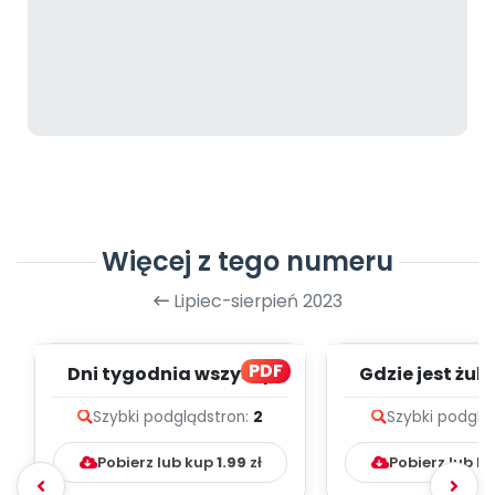
Więcej z tego numeru
Lipiec-sierpień 2023
PDF
Dni tygodnia wszyscy
Gdzie jest żuk?
znamy - zapis melodii i
melodii i t
Szybki podgląd
stron:
2
Szybki podglą
tekst
Pobierz lub kup
1.99
zł
Pobierz lub k