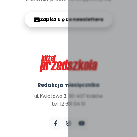
Zapisz się do newslettera
Redakcja miesięcznika
ul. Kwiatowa 3, 30-437 Kraków
tel: 12 631 04 10