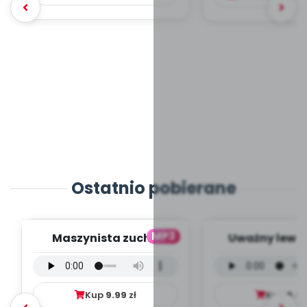
Ostatnio pobierane
MP3
Maszynista zuch -
Uważny lew -
wersja wokalna (PD,
wokalna (PD
mp3)
Kup
9.99
zł
Kup
9.9