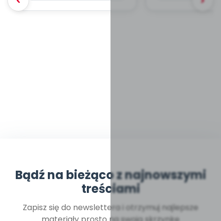
Bądź na bieżąco z najnowszymi
treściami
Zapisz się do newslettera i otrzymuj najlepsze
materiały prosto na swoją skrzynkę