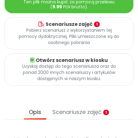
Ten plik można kupić za pomocą przelewu
Archiwalne numery
(
9.99
PLN brutto).
Promocje
Pomoc
Scenariusze zajęć
1
Pobierz scenariusz z wykorzystaniem tej
pomocy dydaktycznej. Pliki umieszczone są do
osobnego pobrania
Otwórz scenariusz w kiosku
Uzyskaj dostęp do tego scenariusza oraz do
ponad 2000 innych scenariuszy i artykułów
dostępnych w naszym kiosku.
Opis
Scenariusze zajęć
1