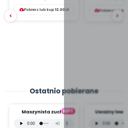
Pobierz lub kup
12.00
zł
Pobierz lub ku
Ostatnio pobierane
MP3
Maszynista zuch -
Uważny lew -
wersja wokalna (PD,
wokalna (PD
mp3)