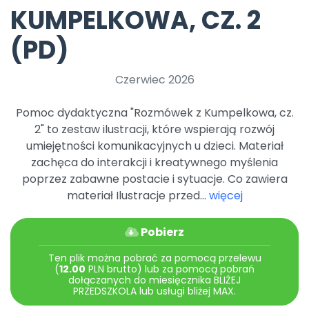
Archiwalne numery
KUMPELKOWA, CZ. 2
Promocje
Pomoc
(PD)
Czerwiec 2026
Pomoc dydaktyczna "Rozmówek z Kumpelkowa, cz.
2" to zestaw ilustracji, które wspierają rozwój
umiejętności komunikacyjnych u dzieci. Materiał
zachęca do interakcji i kreatywnego myślenia
poprzez zabawne postacie i sytuacje. Co zawiera
materiał Ilustracje przed...
więcej
Pobierz
Ten plik można pobrać za pomocą przelewu
(
12.00
PLN brutto) lub za pomocą pobrań
dołączanych do miesięcznika BLIŻEJ
PRZEDSZKOLA lub usługi bliżej MAX.