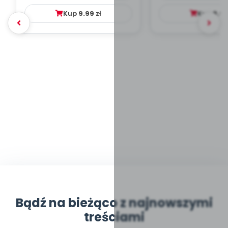
Kup
9.99
zł
Kup
9.9
Bądź na bieżąco z najnowszymi
treściami