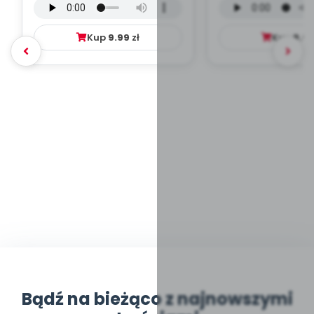
mp3)
Kup
9.99
zł
Kup
9.9
Bądź na bieżąco z najnowszymi