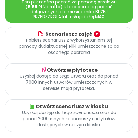
Ten plik można pobrać za pomocą przelewu
Archiwalne numery
(
9.99
PLN brutto) lub za pomocą pobrań
Promocje
dołączanych do miesięcznika BLIŻEJ
PRZEDSZKOLA lub usługi bliżej MAX.
Pomoc
Scenariusze zajęć
2
Pobierz scenariusz z wykorzystaniem tej
pomocy dydaktycznej. Pliki umieszczone są do
osobnego pobrania
Otwórz w płytotece
Uzyskaj dostęp do tego utworu oraz do ponad
7000 innych utworów umieszczonych w
serwisie moja płytoteka.
Otwórz scenariusz w kiosku
Uzyskaj dostęp do tego scenariusza oraz do
ponad 2000 innych scenariuszy i artykułów
dostępnych w naszym kiosku.