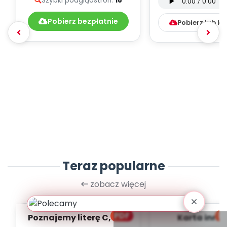
Szybki podgląd
stron:
18
piosenek
(PD, mp
Pobierz bezpłatnie
Pobierz lub k
Teraz popularne
zobacz więcej
PDF
bl
Poznajemy literę C, cz. 1
Karta inno