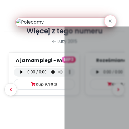
Więcej z tego numeru
Luty 2015
MP3
A ja mam piegi - wersja
Roześmiane P
wokalna (PD, mp3)
wersja wokal
mp3)
Kup
9.99
zł
Kup
9.9