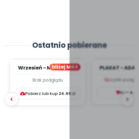
Ostatnio pobierane
bliżej MAX
Wrzesień - MIESIĘCZNY
PLAKAT - ADAP
PLAN PRACY
PORADNIK DLA 
Szybki podglą
Brak podglądu
WYCHOWAWCZO –
DYDAKTYC...
Kup
4.9
Pobierz lub kup
24.99
zł