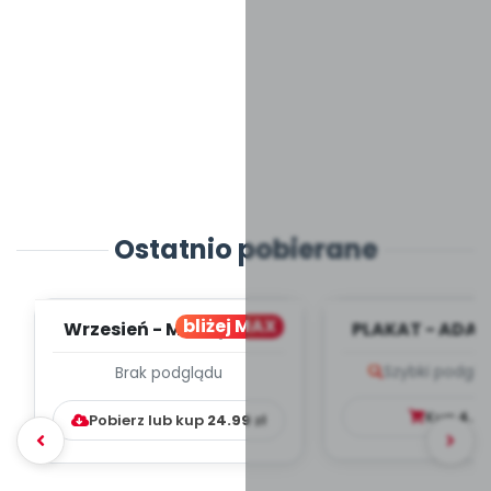
Ostatnio pobierane
bliżej MAX
Wrzesień - MIESIĘCZNY
PLAKAT - ADAP
PLAN PRACY
PORADNIK DLA 
Szybki podglą
Brak podglądu
WYCHOWAWCZO –
DYDAKTYC...
Kup
4.9
Pobierz lub kup
24.99
zł