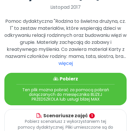
Archiwalne numery
Listopad 2017
Promocje
Pomoc
Pomoc dydaktyczna "Rodzina to świetna drużyna, cz.
1" to zestaw materiałów, które wspierają dzieci w
odkrywaniu relacji rodzinnych oraz budowaniu więzi w
grupie. Materiały zachęcają do zabawy i
kreatywnego myślenia. Co zawiera materiał Karty z
nazwami członków rodziny: mama, tata, siostra, bra...
więcej
Pobierz
Ten plik można pobrać za pomocą pobrań
dołączanych do miesięcznika BLIŻEJ
PRZEDSZKOLA lub usługi bliżej MAX
Scenariusze zajęć
1
Pobierz scenariusz z wykorzystaniem tej
pomocy dydaktycznej. Pliki umieszczone są do