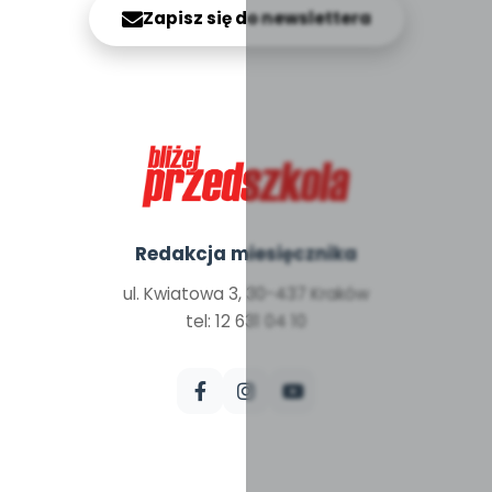
Zapisz się do newslettera
Redakcja miesięcznika
ul. Kwiatowa 3, 30-437 Kraków
tel: 12 631 04 10