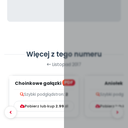
Więcej z tego numeru
Listopad 2017
PDF
Choinkowe gałązki (PD)
Aniołek (
Szybki podgląd
stron:
2
Szybki podglą
Pobierz lub kup
2.99
zł
Pobierz lub k