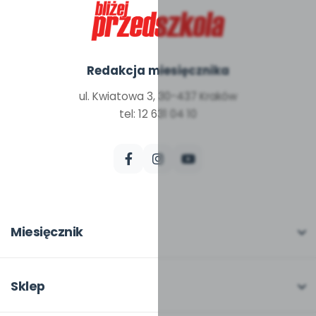
Redakcja miesięcznika
ul. Kwiatowa 3, 30-437 Kraków
tel: 12 631 04 10
Miesięcznik
O miesięczniku
W numerze
Sklep
Scenariusze i artykuły
Pełna oferta