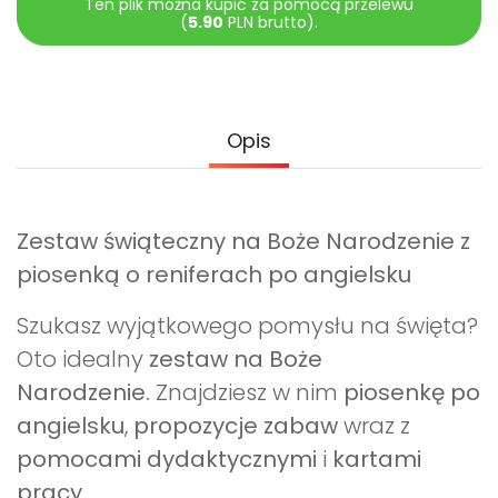
Ten plik można kupić za pomocą przelewu
(
5.90
PLN brutto).
Opis
Zestaw świąteczny na Boże Narodzenie z
piosenką o reniferach po angielsku
Szukasz wyjątkowego pomysłu na święta?
Oto idealny
zestaw na Boże
Narodzenie.
Znajdziesz w nim
piosenkę po
angielsku
,
propozycje zabaw
wraz z
pomocami dydaktycznymi
i
kartami
pracy.