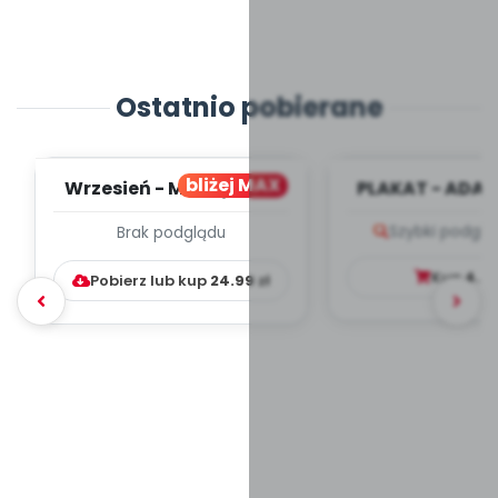
Ostatnio pobierane
bliżej MAX
Wrzesień - MIESIĘCZNY
PLAKAT - ADAP
PLAN PRACY
PORADNIK DLA 
Szybki podglą
Brak podglądu
WYCHOWAWCZO –
DYDAKTYC...
Kup
4.9
Pobierz lub kup
24.99
zł