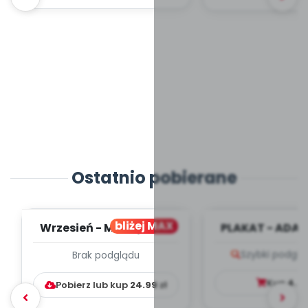
Ostatnio pobierane
bliżej MAX
Wrzesień - MIESIĘCZNY
PLAKAT - ADAP
PLAN PRACY
PORADNIK DLA 
Szybki podglą
Brak podglądu
WYCHOWAWCZO –
DYDAKTYC...
Kup
4.9
Pobierz lub kup
24.99
zł