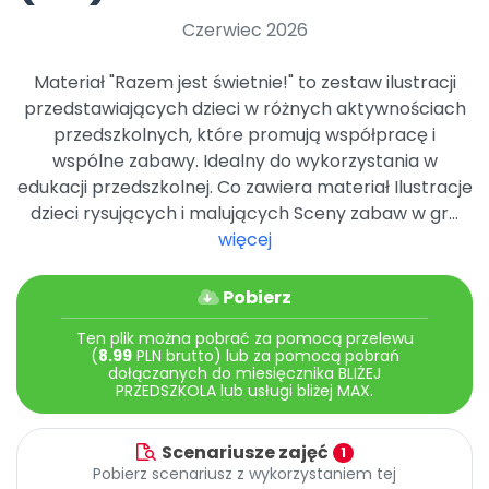
Promocje
Czerwiec 2026
Pomoc
Materiał "Razem jest świetnie!" to zestaw ilustracji
przedstawiających dzieci w różnych aktywnościach
przedszkolnych, które promują współpracę i
wspólne zabawy. Idealny do wykorzystania w
edukacji przedszkolnej. Co zawiera materiał Ilustracje
dzieci rysujących i malujących Sceny zabaw w gr...
więcej
Pobierz
Ten plik można pobrać za pomocą przelewu
(
8.99
PLN brutto) lub za pomocą pobrań
dołączanych do miesięcznika BLIŻEJ
PRZEDSZKOLA lub usługi bliżej MAX.
Scenariusze zajęć
1
Pobierz scenariusz z wykorzystaniem tej