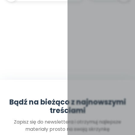
Bądź na bieżąco z najnowszymi
treściami
Zapisz się do newslettera i otrzymuj najlepsze
materiały prosto na swoją skrzynkę