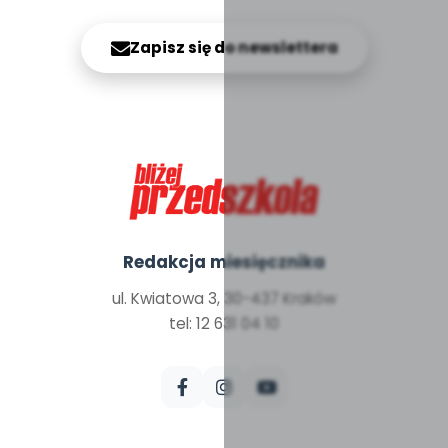
Zapisz się do newslettera
Redakcja miesięcznika
ul. Kwiatowa 3, 30-437 Kraków
tel: 12 631 04 10