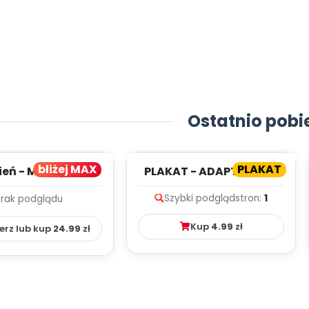
Ostatnio pobi
bliżej MAX
PLAKAT
ień - MIESIĘCZNY
PLAKAT - ADAPTACJA -
PLAN PRACY
PORADNIK DLA RODZICA
Szybki podgląd
stron:
1
Brak podglądu
HOWAWCZO –
YDAKTYC...
Kup
4.99
zł
erz lub kup
24.99
zł