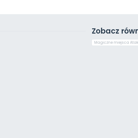
Zobacz równ
Magiczne miejsca At