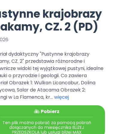
e
y
Gotowa w mniej niż 10 min • 14 dni bez opłat
Zobacz nas na Instagramie
Bliżej Pieska
stynne krajobrazy
Pomoc zwierzętom
TikTok
akamy, CZ. 2 (PD)
Nowości
Zobacz nas na TikToku
wej
Książka (dla) Przedszkolaka
Zapowiedzi
Promowanie czytelnictwa
2026
YouTube
zkoli
Polecamy
Filmy edukacyjne
riał dydaktyczny "Pustynne krajobrazy
osk Online.
5 czerwca 2024 r. uzyskała
Promocje
my, CZ. 2" przedstawia różnorodne i
19 r. Nr decyzji:
nicze widoki tej wyjątkowej pustyni, idealne
Archiwalne numery
uki o przyrodzie i geologii. Co zawiera
iał Obrazek 1: Wulkan Licancabur, Dolina
Pomoc
życowa, Salar de Atacama Obrazek 2:
ngi w La Flamenca, kr...
więcej
Pobierz
Ten plik można pobrać za pomocą pobrań
dołączanych do miesięcznika BLIŻEJ
PRZEDSZKOLA lub usługi bliżej MAX