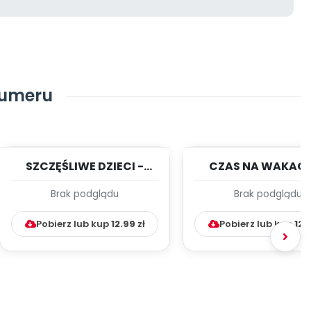
numeru
SZCZĘŚLIWE DZIECI -
CZAS NA WAKACJ
czerwiec - TYGODNIOWY
czerwiec - TYGOD
Brak podglądu
Brak podglądu
PLAN PRACY WY...
PLAN PRACY WYCH
Pobierz lub kup
12.99
zł
Pobierz lub kup
12.