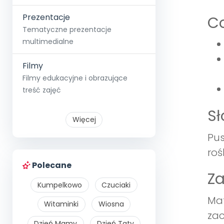
Prezentacje
Co
Tematyczne prezentacje
multimedialne
Filmy
Filmy edukacyjne i obrazujące
treść zajęć
S
Więcej
Pus
roś
Polecane
Z
Kumpelkowo
Czuciaki
Mat
Witaminki
Wiosna
zac
Dzień Mamy
Dzień Taty