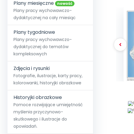
online lub stacjonarnie.
Plany miesięczne
Szko
Film
Wygr
nowość
Społeczność
Strona główna
Poznaj pakiet MAX
Wszystkie projekty
Skontaktuj się
Wit
Plany pracy wychowawczo-
O miesięczniku
O Akademii
+48 12 631 04 10
Zdro
dydaktycznej na cały miesiąc
Zam
Kio
kontakt@blizejprzedszkola.pl
Szko
E-wy
Doo
Plany tygodniowe
Pozn
Plany pracy wychowawczo-
dydaktycznej do tematów
Akredyt
Wydanie l
∞
Pakiet 
Dodaj wpis
Sen
kompleksowych
Akademia Edu
Pełen dostęp
Zob
Testuj przez 7 dni
Patr
Strefy, k
przedłużenie a
NP.5470.4.20
Zdjęcia i rysunki
Zam
Zob
Fotografie, ilustracje, karty pracy,
kolorowanki, historyjki obrazkowe
Historyjki obrazkowe
Pomoce rozwijające umiejętność
myślenia przyczynowo-
skutkowego i ilustracje do
opowiadań.