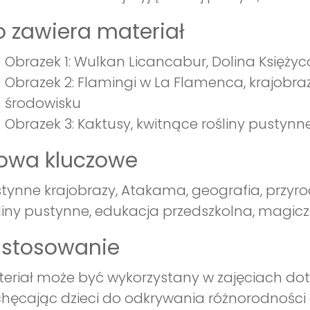
 zawiera materiał
Obrazek 1: Wulkan Licancabur, Dolina Księż
Obrazek 2: Flamingi w La Flamenca, krajobra
środowisku
Obrazek 3: Kaktusy, kwitnące rośliny pustynn
łowa kluczowe
tynne krajobrazy, Atakama, geografia, przyroda
liny pustynne, edukacja przedszkolna, magicz
astosowanie
eriał może być wykorzystany w zajęciach doty
hęcając dzieci do odkrywania różnorodności