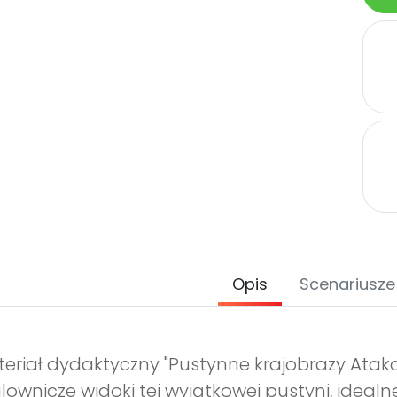
Opis
Scenariusze
eriał dydaktyczny "Pustynne krajobrazy Ataka
ownicze widoki tej wyjątkowej pustyni, idealne 