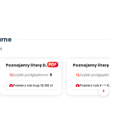
arne
j
PDF
Poznajemy literę D, cz. 1
Poznajemy literę E, 
(PD)
(PD)
Szybki podgląd
stron:
9
Szybki podgląd
stro
Pobierz lub kup
12.00
zł
Pobierz lub kup
12.