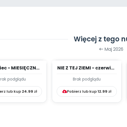
Więcej z tego 
Maj 2026
iec - MIESIĘCZNY
NIE Z TEJ ZIEMI - czerwiec
PLAN PRACY
- TYGODNIOWY PLAN
Brak podglądu
Brak podglądu
HOWAWCZO –
PRACY WYCH...
YDAKTYC...
erz lub kup
24.99
zł
Pobierz lub kup
12.99
zł