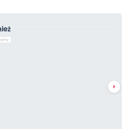
ież
akamy