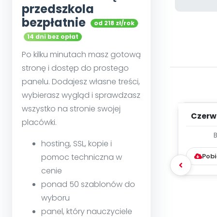
przedszkola
bezpłatnie
od 218 zł/rok
14 dni bez opłat
Po kilku minutach masz gotową
stronę i dostęp do prostego
panelu. Dodajesz własne treści,
wybierasz wygląd i sprawdzasz
wszystko na stronie swojej
Czerw
placówki.
WYC
hosting, SSL, kopie i
D
Pobi
pomoc techniczna w
cenie
ponad 50 szablonów do
wyboru
panel, który nauczyciele