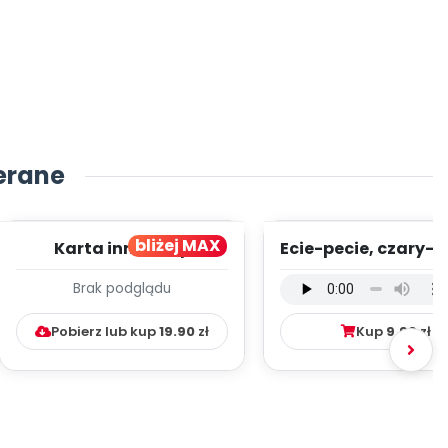
erane
bliżej MAX
Karta innowacji
Ecie-pecie, czary-m
pedagogicznej -
wersja wokalna (
Brak podglądu
Kumpelkowo
mp3)
Pobierz lub kup
19.90
zł
Kup
9.99
zł