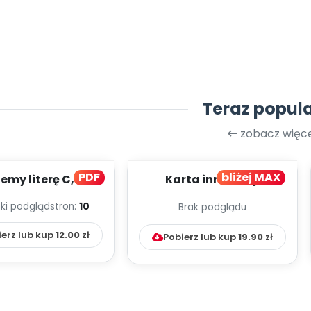
Teraz popul
zobacz więce
PDF
bliżej MAX
my literę C, cz. 1
Karta innowacji
(PD)
pedagogicznej -
ki podgląd
stron:
10
Brak podglądu
Kumpelkowo
ierz lub kup
12.00
zł
Pobierz lub kup
19.90
zł