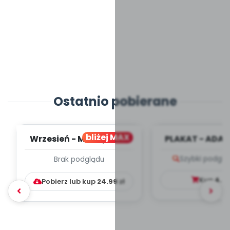
Ostatnio pobierane
bliżej MAX
Wrzesień - MIESIĘCZNY
PLAKAT - ADAP
PLAN PRACY
PORADNIK DLA 
Szybki podglą
Brak podglądu
WYCHOWAWCZO –
DYDAKTYC...
Kup
4.9
Pobierz lub kup
24.99
zł