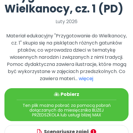
Archiwalne numery
Wielkanocy, cz. 1 (PD)
Promocje
Pomoc
Luty 2026
Materiał edukacyjny "Przygotowanie do Wielkanocy,
cz. 1" skupia się na pisklętach różnych gatunków
ptaków, co wprowadza dzieci w tematykę
wiosennych narodzin i związanych z nimi tradycji.
Pomoc dydaktyczna zawiera ilustracje, które mogą
być wykorzystane w zajęciach przedszkolnych. Co
zawiera materi...
więcej
Pobierz
Ten plik można pobrać za pomocą pobrań
dołączanych do miesięcznika BLIŻEJ
PRZEDSZKOLA lub usługi bliżej MAX
Scenariusze zajęć
1