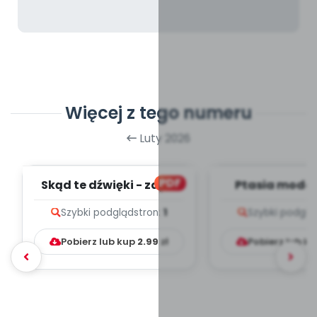
Więcej z tego numeru
Luty 2026
PDF
Skąd te dźwięki - zapis
Ptasia moda 
melodii i tekst
melodii i t
Szybki podgląd
stron:
1
Szybki podglą
Pobierz lub kup
2.99
zł
Pobierz lub k