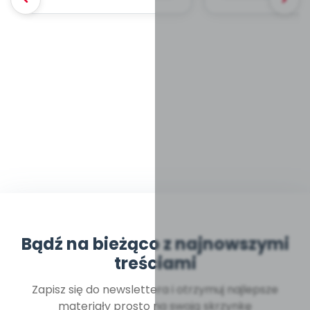
Bądź na bieżąco z najnowszymi
treściami
Zapisz się do newslettera i otrzymuj najlepsze
materiały prosto na swoją skrzynkę