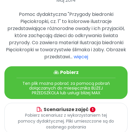
Maj 2014
Archiwalne numery
Promocje
Pomoc dydaktyczna "Przygody biedronki
Pomoc
Pięciokropki, cz. 1" to kolorowe ilustracje
przedstawiające różnorodne owady i ich przyjaciół,
które zachęcają dzieci do odkrywania świata
przyrody. Co zawiera materiał Ilustracja biedronki
Pięciokropki w towarzystwie ślimaka i żaby. Obrazek
przedstawi...
więcej
Pobierz
Ten plik można pobrać za pomocą pobrań
dołączanych do miesięcznika BLIŻEJ
PRZEDSZKOLA lub usługi bliżej MAX
Scenariusze zajęć
1
Pobierz scenariusz z wykorzystaniem tej
pomocy dydaktycznej. Pliki umieszczone są do
osobnego pobrania