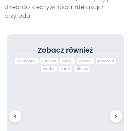
dzieci do kreatywności i interakcji z
przyrodą.
Zobacz również
biedronka
kukiełka
motyl
owady
pszczoła
ważka
żaba
ślimak