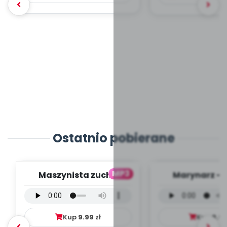
Ostatnio pobierane
MP3
Maszynista zuch -
Marynarz - 
wersja wokalna (PD,
wokalna (PD
mp3)
Kup
9.99
zł
Kup
9.9