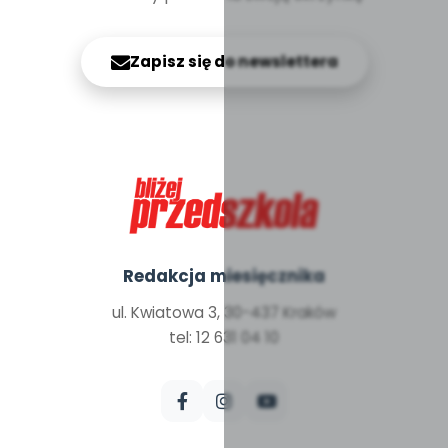
Zapisz się do newslettera
Redakcja miesięcznika
ul. Kwiatowa 3, 30-437 Kraków
tel: 12 631 04 10