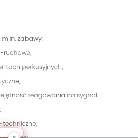
 m.in. zabawy:
o-ruchowe;
entach perkusyjnych;
yczne;
iejętność reagowania na sygnał;
;
-techniczne;
motorykę;