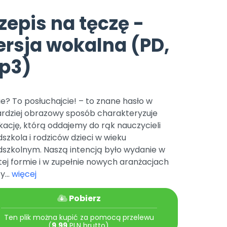
e
y
Gotowa w mniej niż 10 min • 14 dni bez opłat
Zobacz nas na Instagramie
Bliżej Pieska
zepis na tęczę -
Pomoc zwierzętom
TikTok
rsja wokalna (PD,
Nowości
Zobacz nas na TikToku
wej
Książka (dla) Przedszkolaka
Zapowiedzi
p3)
Promowanie czytelnictwa
YouTube
zkoli
Polecamy
Filmy edukacyjne
osk Online.
5 czerwca 2024 r. uzyskała
Promocje
e? To posłuchajcie! – to znane hasło w
19 r. Nr decyzji:
ardziej obrazowy sposób charakteryzuje
Archiwalne numery
kację, którą oddajemy do rąk nauczycieli
szkola i rodziców dzieci w wieku
Pomoc
dszkolnym. Naszą intencją było wydanie w
ej formie i w zupełnie nowych aranżacjach
...
więcej
Pobierz
Ten plik można kupić za pomocą przelewu
(
9.99
PLN brutto).