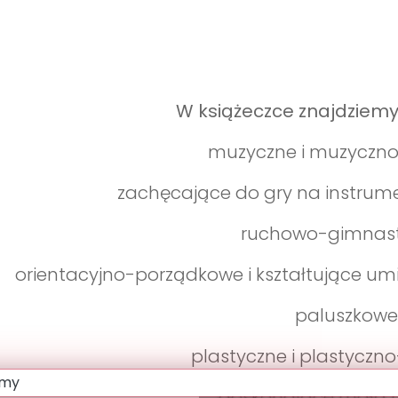
W książeczce znajdziemy
muzyczne i muzyczn
zachęcające do gry na instrum
ruchowo-gimnast
orientacyjno-porządkowe i kształtujące um
paluszkowe
plastyczne i plastyczno
doskonalące małą 