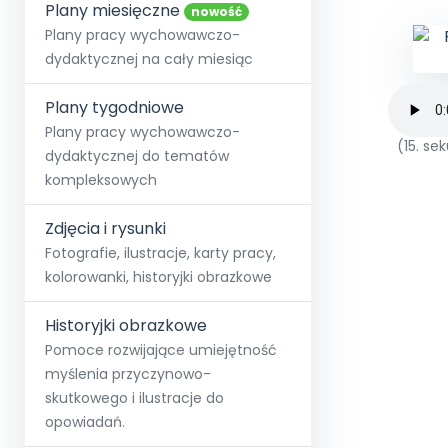
online lub stacjonarnie.
Plany miesięczne
Szko
Film
Wygr
nowość
Społeczność
Strona główna
Poznaj pakiet MAX
Wszystkie projekty
Skontaktuj się
Wit
Plany pracy wychowawczo-
O miesięczniku
O Akademii
+48 12 631 04 10
Zdro
dydaktycznej na cały miesiąc
Zam
Kio
kontakt@blizejprzedszkola.pl
Szko
E-wy
Doo
Plany tygodniowe
Pozn
Plany pracy wychowawczo-
(15. s
dydaktycznej do tematów
Akredyt
Wydanie l
∞
Pakiet 
Dodaj wpis
Sen
kompleksowych
Akademia Edu
Pełen dostęp
Zob
Testuj przez 7 dni
Patr
Strefy, k
przedłużenie a
NP.5470.4.20
Zdjęcia i rysunki
Zam
Zob
Fotografie, ilustracje, karty pracy,
kolorowanki, historyjki obrazkowe
Historyjki obrazkowe
Pomoce rozwijające umiejętność
myślenia przyczynowo-
skutkowego i ilustracje do
opowiadań.