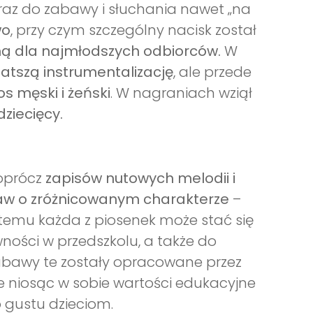
raz do zabawy i słuchania nawet „na
wo
, przy czym szczególny nacisk został
zną dla najmłodszych odbiorców.
W
atszą instrumentalizację
, ale przede
s męski i żeński
. W nagraniach wziął
ziecięcy.
 oprócz
zapisów nutowych melodii i
aw o zróżnicowanym charakterze
–
 temu każda z piosenek może stać się
ności w przedszkolu, a także do
bawy te zostały opracowane przez
e niosąc w sobie wartości edukacyjne
 gustu dzieciom.