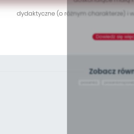
dydaktyczne (o różnym charakterze) i
Dowiedz się więc
Zobacz równ
piosenka
piosenkinapore