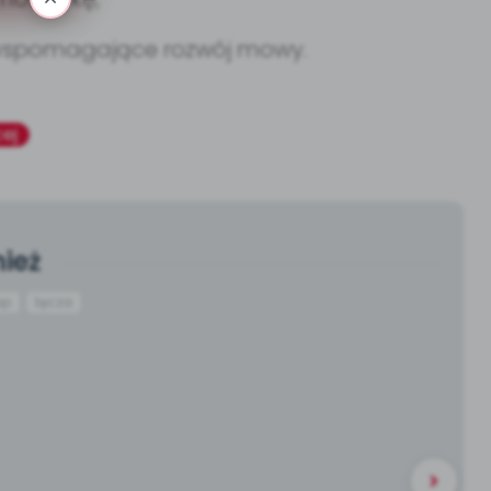
 wspomagające rozwój mowy.
ej
ież
bp
tęcza