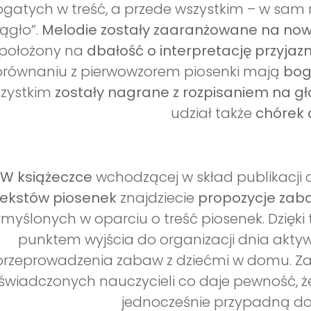
gatych w treść, a przede wszystkim – w sam 
ągło”.
Melodie zostały zaaranżowane na no
położony na
dbałość o interpretację przyja
równaniu z pierwowzorem piosenki mają
bog
zystkim
zostały nagrane z rozpisaniem na gło
udział także
chórek d
W książeczce
wchodzącej w skład publikacji
tekstów piosenek
znajdziecie
propozycje zab
myślonych w oparciu o treść piosenek. Dzięki
punktem wyjścia do organizacji dnia aktyw
przeprowadzenia zabaw z dziećmi w domu. Za
świadczonych nauczycieli co daje pewność, ż
jednocześnie przypadną do