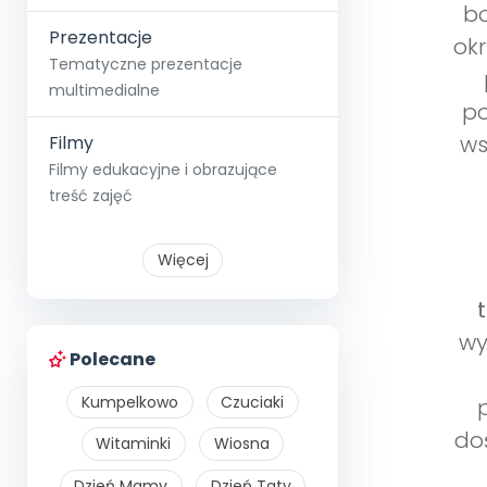
bo
Prezentacje
okr
Tematyczne prezentacje
multimedialne
po
ws
Filmy
Filmy edukacyjne i obrazujące
treść zajęć
Więcej
wy
Polecane
Kumpelkowo
Czuciaki
do
Witaminki
Wiosna
Dzień Mamy
Dzień Taty