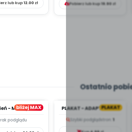
ierz lub kup
12.00
zł
Pobierz lub kup
19.90
zł
Ostatnio pobi
bliżej MAX
PLAKAT
ień - MIESIĘCZNY
PLAKAT - ADAPTACJA -
PLAN PRACY
PORADNIK DLA RODZICA
Szybki podgląd
stron:
1
Brak podglądu
HOWAWCZO –
YDAKTYC...
Kup
4.99
zł