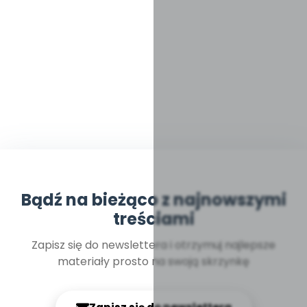
Bądź na bieżąco z najnowszymi
treściami
Zapisz się do newslettera i otrzymuj najlepsze
materiały prosto na swoją skrzynkę