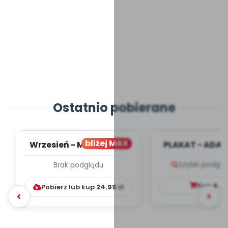
Ostatnio pobierane
bliżej MAX
Wrzesień - MIESIĘCZNY
PLAKAT - ADAP
PLAN PRACY
PORADNIK DLA 
Szybki podglą
Brak podglądu
WYCHOWAWCZO –
DYDAKTYC...
Kup
4.9
Pobierz lub kup
24.99
zł