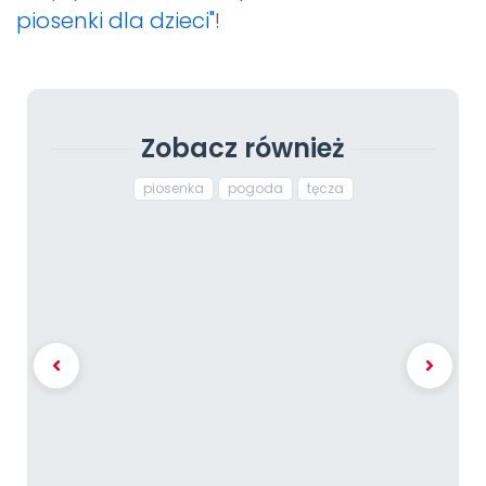
piosenki dla dzieci"
!
Zobacz również
piosenka
pogoda
tęcza