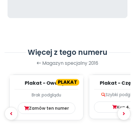
Więcej z tego numeru
Magazyn specjalny 2016
PLAKAT
Plakat - Owady z
Plakat - Częśc
ogródka
Szybki podglą
Brak podglądu
Kup
4.9
Zamów ten numer