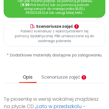
Ten plik można pobrać za pomocą przelewu
Promocje
(
9.99
PLN brutto) lub za pomocą pobrań
Pomoc
dołączanych do miesięcznika BLIŻEJ
PRZEDSZKOLA lub usługi bliżej MAX.
Scenariusze zajęć
1
Pobierz scenariusz z wykorzystaniem tej
pomocy dydaktycznej. Pliki umieszczone są do
osobnego pobrania
* Dodatkowe materiały dostępne po zalogowaniu.
Opis
Scenariusze zajęć
1
Tę piosenkę w wersji wokalnej znajdziesz
na płycie CD
„Lato w przedszkolu -