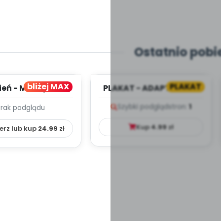
Ostatnio pobi
bliżej MAX
PLAKAT
ień - MIESIĘCZNY
PLAKAT - ADAPTACJA -
PLAN PRACY
PORADNIK DLA RODZICA
Szybki podgląd
stron:
1
Brak podglądu
HOWAWCZO –
YDAKTYC...
Kup
4.99
zł
erz lub kup
24.99
zł