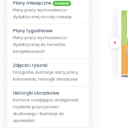
online lub stacjonarnie.
Plany miesięczne
Szko
Film
Wygr
nowość
Społeczność
Strona główna
Poznaj pakiet MAX
Wszystkie projekty
Skontaktuj się
Wit
Plany pracy wychowawczo-
O miesięczniku
O Akademii
+48 12 631 04 10
Zdro
dydaktycznej na cały miesiąc
Zam
Kio
kontakt@blizejprzedszkola.pl
Szko
E-wy
Doo
Plany tygodniowe
Pozn
Plany pracy wychowawczo-
dydaktycznej do tematów
Akredyt
Wydanie l
∞
Pakiet 
Dodaj wpis
Sen
kompleksowych
Akademia Edu
Pełen dostęp
Zob
Testuj przez 7 dni
Patr
Strefy, k
przedłużenie a
NP.5470.4.20
Zdjęcia i rysunki
Zam
Zob
Fotografie, ilustracje, karty pracy,
kolorowanki, historyjki obrazkowe
Historyjki obrazkowe
Pomoce rozwijające umiejętność
myślenia przyczynowo-
skutkowego i ilustracje do
opowiadań.