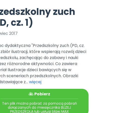
e
y
Gotowa w mniej niż 10 min • 14 dni bez opłat
Zobacz nas na Instagramie
Bliżej Pieska
zedszkolny zuch
Pomoc zwierzętom
TikTok
D, cz. 1)
Nowości
Zobacz nas na TikToku
wej
Książka (dla) Przedszkolaka
Zapowiedzi
Promowanie czytelnictwa
wiec 2017
YouTube
zkoli
Polecamy
Filmy edukacyjne
c dydaktyczna "Przedszkolny zuch (PD, cz.
osk Online.
5 czerwca 2024 r. uzyskała
Promocje
o zbiór ilustracji, które wspierają rozwój dzieci
19 r. Nr decyzji:
edszkolu, zachęcając do zabawy i nauki
Archiwalne numery
zez różnorodne aktywności. Co zawiera
iał Ilustracje dzieci bawiących się w
Pomoc
ych sceneriach przedszkolnych. Obrazki
stawiające z...
więcej
Pobierz
Ten plik można pobrać za pomocą pobrań
dołączanych do miesięcznika BLIŻEJ
PRZEDSZKOLA lub usługi bliżej MAX