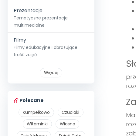
Prezentacje
Tematyczne prezentacje
multimedialne
Filmy
Filmy edukacyjne i obrazujące
treść zajęć
S
Więcej
prz
roz
Z
Polecane
Kumpelkowo
Czuciaki
Mat
roz
Witaminki
Wiosna
zab
Dzień Mamy
Dzień Taty