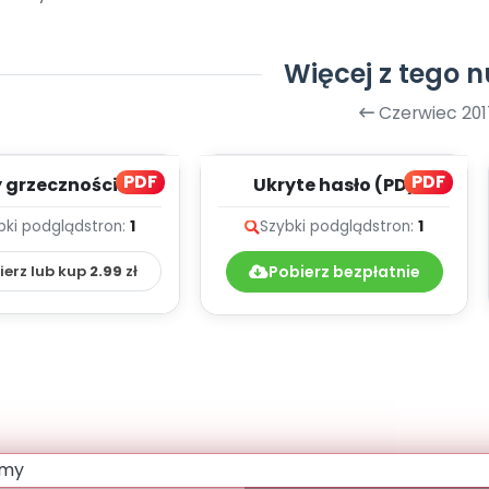
Więcej z tego 
Czerwiec 201
PDF
PDF
 grzecznościowe
Ukryte hasło (PD)
(PD)
bki podgląd
stron:
1
Szybki podgląd
stron:
1
ierz lub kup
2.99
zł
Pobierz bezpłatnie