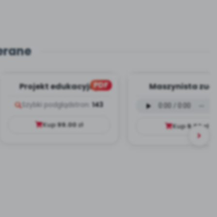
erane
PDF
Projekt edukacyjny
Maszynista zuch
Dookoła Polski
wersja wokalna (
Szybki podgląd
stron:
143
mp3)
Kup
99.00
zł
Kup
9.99
zł