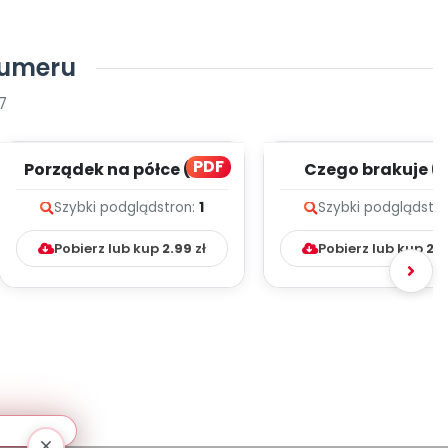
numeru
7
PDF
Porządek na półce (PD)
Czego brakuje (
Szybki podgląd
stron:
1
Szybki podgląd
str
Pobierz lub kup
2.99
zł
Pobierz lub kup
2.