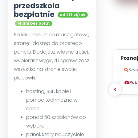
przedszkola
bezpłatnie
od 218 zł/rok
14 dni bez opłat
Po kilku minutach masz gotową
stronę i dostęp do prostego
panelu. Dodajesz własne treści,
Poznaje
wybierasz wygląd i sprawdzasz
wszystko na stronie swojej
Szyb
placówki.
Pob
hosting, SSL, kopie i
pomoc techniczna w
cenie
ponad 50 szablonów do
wyboru
panel, który nauczyciele