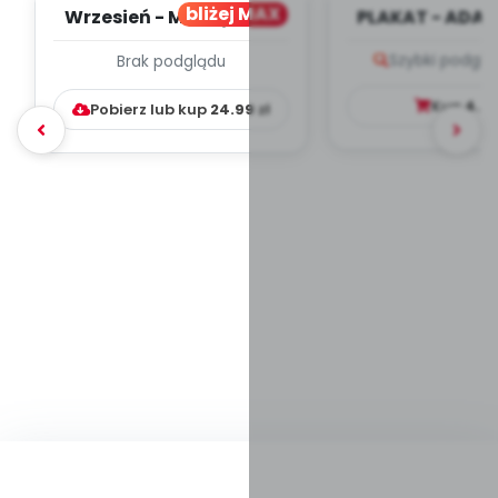
bliżej MAX
Wrzesień - MIESIĘCZNY
PLAKAT - ADAP
PLAN PRACY
PORADNIK DLA 
Szybki podglą
Brak podglądu
WYCHOWAWCZO –
DYDAKTYC...
Kup
4.9
Pobierz lub kup
24.99
zł