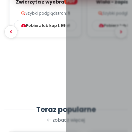
PDF
Zwierzęta z wyobraźni -
Wisła - zapis m
zapis melodii i tekst
tekst
Szybki podgląd
stron:
1
Szybki podglą
Pobierz lub kup
1.99
zł
Pobierz lub k
Teraz popularne
zobacz więcej