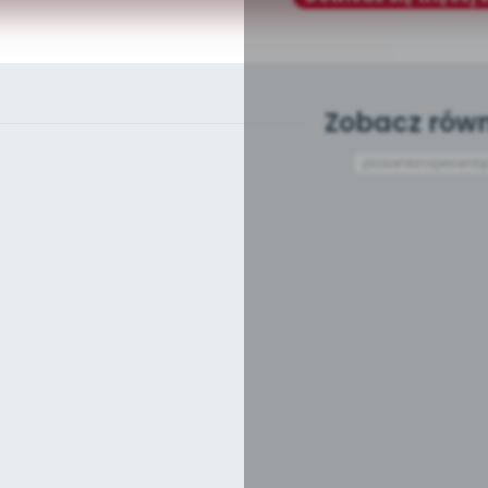
Zobacz równ
piosenkinajesienb