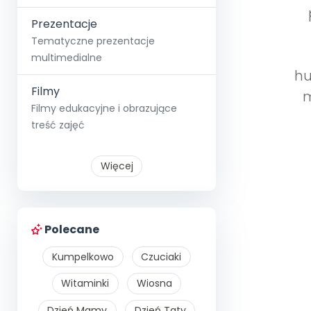
Prezentacje
Tematyczne prezentacje
multimedialne
hu
Filmy
m
Filmy edukacyjne i obrazujące
treść zajęć
Więcej
Polecane
Kumpelkowo
Czuciaki
Witaminki
Wiosna
Dzień Mamy
Dzień Taty