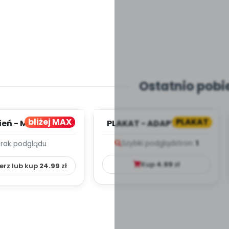
Ostatnio pobi
bliżej MAX
PLAKAT
ień - MIESIĘCZNY
PLAKAT - ADAPTACJA -
PLAN PRACY
PORADNIK DLA RODZICA
Szybki podgląd
stron:
1
Brak podglądu
HOWAWCZO –
YDAKTYC...
Kup
4.99
zł
erz lub kup
24.99
zł