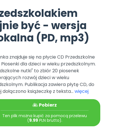
e
y
Gotowa w mniej niż 10 min • 14 dni bez opłat
Zobacz nas na Instagramie
Bliżej Pieska
rzedszkolakiem
Pomoc zwierzętom
TikTok
jnie być - wersja
Nowości
Zobacz nas na TikToku
wej
Książka (dla) Przedszkolaka
Zapowiedzi
okalna (PD, mp3)
Promowanie czytelnictwa
YouTube
zkoli
Polecamy
Filmy edukacyjne
osk Online.
5 czerwca 2024 r. uzyskała
Promocje
nka znajduje się na płycie CD Przedszkolne
19 r. Nr decyzji:
. Piosenki dla dzieci w wieku przedszkolnym.
Archiwalne numery
dszkolne nutki" to zbiór 20 piosenek
rających rozwój dzieci w wieku
Pomoc
szkolnym. Publikacja zawiera płytę CD, do
j dołączono książeczkę z teksta...
więcej
Pobierz
Ten plik można kupić za pomocą przelewu
(
9.99
PLN brutto).