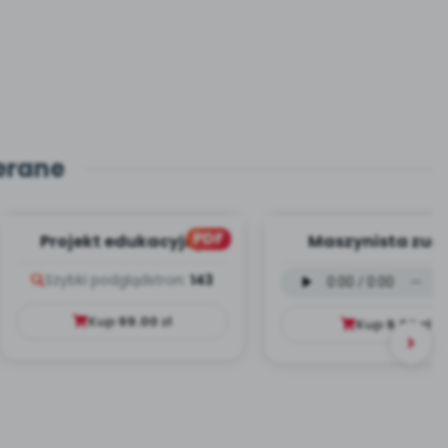
erane
PDF
Projekt edukacyjny
Maszynista zuch
Dookoła Polski
wersja wokalna (
Szybki podgląd
stron:
143
mp3)
Kup
99.00
zł
Kup
9.99
zł