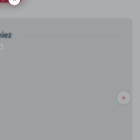
ież
p