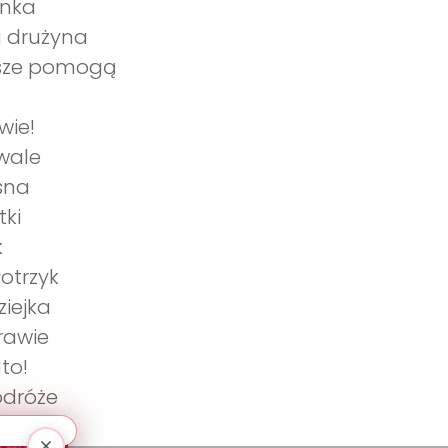
anka
na drużyna
awsze pomogą
wie!
awale
osna
tki
k
łotrzyk
ziejka
trawie
ato!
odróże
 płycie