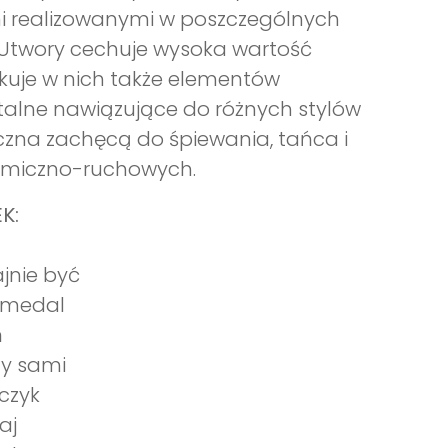
mi realizowanymi w poszczególnych
. Utwory cechuje wysoka wartość
kuje w nich także elementów
alne nawiązujące do różnych stylów
zna zachęcą do śpiewania, tańca i
tmiczno-ruchowych.
K:
ajnie być
a medal
ń
cy sami
zczyk
raj