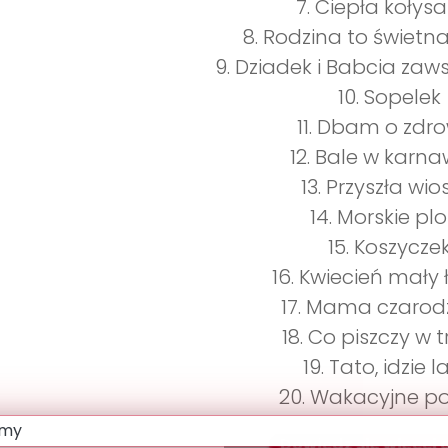
7. Ciepła kołys
8. Rodzina to świet
9. Dziadek i Babcia z
10. Sopelek
11. Dbam o zdro
12. Bale w karn
13. Przyszła wi
14. Morskie plo
15. Koszycze
16. Kwiecień mały 
17. Mama czarod
18. Co piszczy w 
19. Tato, idzie l
20. Wakacyjne p
Dowiedz się więcej o