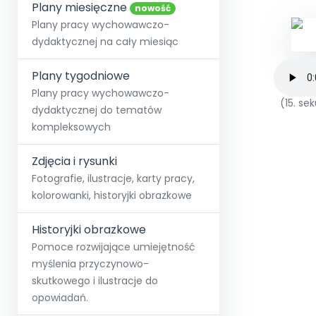
online lub stacjonarnie.
Plany miesięczne
Szko
Film
Wygr
nowość
Społeczność
Strona główna
Poznaj pakiet MAX
Wszystkie projekty
Skontaktuj się
Wit
Plany pracy wychowawczo-
O miesięczniku
O Akademii
+48 12 631 04 10
Zdro
dydaktycznej na cały miesiąc
Zam
Kio
kontakt@blizejprzedszkola.pl
Szko
E-wy
Doo
Plany tygodniowe
Pozn
Plany pracy wychowawczo-
(15. s
dydaktycznej do tematów
Akredyt
Wydanie l
∞
Pakiet 
Dodaj wpis
Sen
kompleksowych
Akademia Edu
Pełen dostęp
Zob
Testuj przez 7 dni
Patr
Strefy, k
przedłużenie a
NP.5470.4.20
Zdjęcia i rysunki
Zam
Zob
Fotografie, ilustracje, karty pracy,
kolorowanki, historyjki obrazkowe
Historyjki obrazkowe
Pomoce rozwijające umiejętność
myślenia przyczynowo-
skutkowego i ilustracje do
opowiadań.