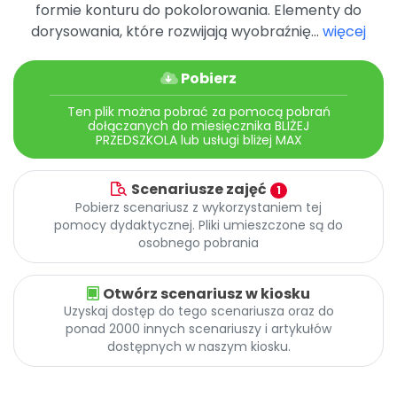
Archiwalne numery
formie konturu do pokolorowania. Elementy do
Promocje
dorysowania, które rozwijają wyobraźnię...
więcej
Pomoc
Pobierz
Ten plik można pobrać za pomocą pobrań
dołączanych do miesięcznika BLIŻEJ
PRZEDSZKOLA lub usługi bliżej MAX
Scenariusze zajęć
1
Pobierz scenariusz z wykorzystaniem tej
pomocy dydaktycznej. Pliki umieszczone są do
osobnego pobrania
Otwórz scenariusz w kiosku
Uzyskaj dostęp do tego scenariusza oraz do
ponad 2000 innych scenariuszy i artykułów
dostępnych w naszym kiosku.