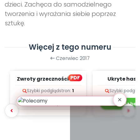
dzieci. Zachęca do samodzielnego
tworzenia i wyrażania siebie poprzez
sztukę.
Więcej z tego numeru
Czerwiec 2017
PDF
Zwroty grzecznościowe
Ukryte hasł
(PD)
Szybki podgląd
stron:
1
Szybki podglą
Pobierz lub kup
2.99
zł
Pobierz bez