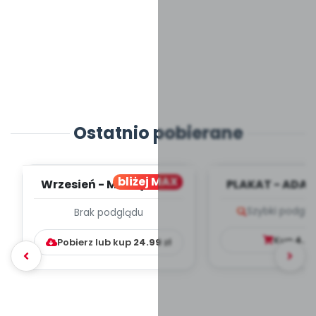
Ostatnio pobierane
bliżej MAX
Wrzesień - MIESIĘCZNY
PLAKAT - ADAP
PLAN PRACY
PORADNIK DLA 
Szybki podglą
Brak podglądu
WYCHOWAWCZO –
DYDAKTYC...
Kup
4.9
Pobierz lub kup
24.99
zł