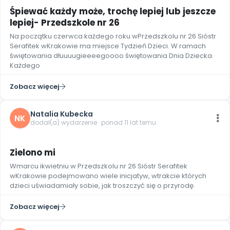
Archiwalne numery
Śpiewać każdy może, trochę lepiej lub jeszcze
Promocje
lepiej- Przedszkole nr 26
Pomoc
Na początku czerwca każdego roku wPrzedszkolu nr 26 Sióstr
Serafitek wKrakowie ma miejsce Tydzień Dzieci. W ramach
świętowania dłuuuugieeeegoooo świętowania Dnia Dziecka.
Każdego
Zobacz więcej
Natalia Kubecka
NK
dodał(a) wydarzenie · ponad 11 lat temu
Zielono mi
Wmarcu ikwietniu w Przedszkolu nr 26 Sióstr Serafitek
wKrakowie podejmowano wiele inicjatyw, wtrakcie których
dzieci uświadamiały sobie, jak troszczyć się o przyrodę.
Zobacz więcej