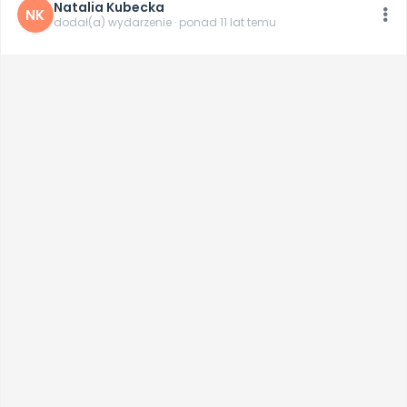
Natalia Kubecka
NK
dodał(a) wydarzenie · ponad 11 lat temu