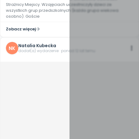
Strażnicy Miejscy. Wzajęciach uczestniczyły dzieci ze
wszystkich grup przedszkolnych (każda grupa wiekowa
osobno). Goście
Zobacz więcej
Natalia Kubecka
NK
dodał(a) wydarzenie · ponad 12 lat temu