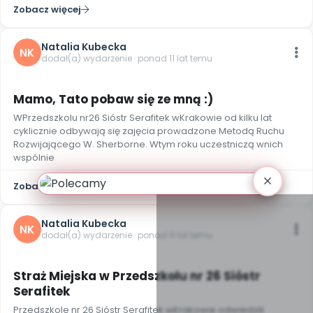
Zobacz więcej
Natalia Kubecka
NK
dodał(a) wydarzenie · ponad 11 lat temu
Mamo, Tato pobaw się ze mną :)
WPrzedszkolu nr26 Sióstr Serafitek wKrakowie od kilku lat
cyklicznie odbywają się zajęcia prowadzone Metodą Ruchu
Rozwijającego W. Sherborne. Wtym roku uczestniczą wnich
wspólnie
Zobacz więcej
Natalia Kubecka
NK
dodał(a) wydarzenie · ponad 11 lat temu
Straż Miejska w Przedszkolu nr 26 Sióstr
Serafitek
Przedszkole nr 26 Sióstr Serafitek wKrakowie odwiedzili