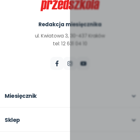
Redakcja miesięcznika
ul. Kwiatowa 3, 30-437 Kraków
tel: 12 631 04 10
Miesięcznik
O miesięczniku
W numerze
Sklep
Scenariusze i artykuły
Pełna oferta