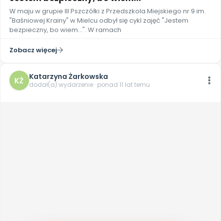
W maju w grupie III Pszczółki z Przedszkola Miejskiego nr 9 im.
"Baśniowej Krainy" w Mielcu odbył się cykl zajęć "Jestem
bezpieczny, bo wiem...". W ramach
Zobacz więcej
Katarzyna Żarkowska
KŻ
dodał(a) wydarzenie · ponad 11 lat temu