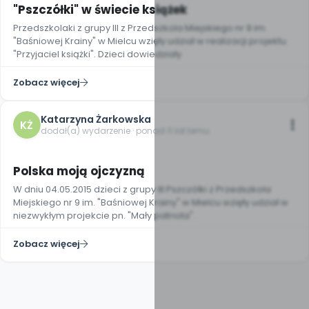
"Pszczółki" w świecie książek
Przedszkolaki z grupy III z Przedszkola Miejskiego nr 9 im.
"Baśniowej Krainy" w Mielcu wzięły udział w realizacji projektu
"Przyjaciel książki". Dzieci dowiedziały
Zobacz więcej
Katarzyna Żarkowska
KŻ
dodał(a) wydarzenie · ponad 11 lat temu
Polska moją ojczyzną
W dniu 04.05.2015 dzieci z grupy III Pszczółki z Przedszkola
Miejskiego nr 9 im. "Baśniowej Krainy" w Mielcu wzięły udział w
niezwykłym projekcie pn. "Mały patriota".
Zobacz więcej