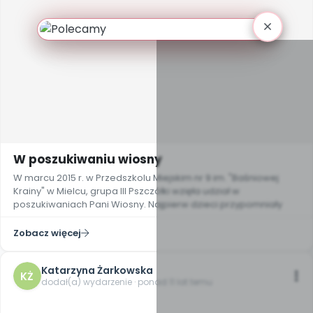
W poszukiwaniu wiosny
W marcu 2015 r. w Przedszkolu Miejskim nr 9 im. "Baśniowej
Krainy" w Mielcu, grupa III Pszczółki wzięła udział w
poszukiwaniach Pani Wiosny. Najpierw dzieci przypomniały
Zobacz więcej
Katarzyna Żarkowska
KŻ
dodał(a) wydarzenie · ponad 11 lat temu