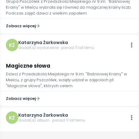
Grupa Pszczółek z Przedszkola Miejskiego nr 9 im. "Baśniowej
Archiwalne numery
Krainy" w Mielcu wybrała się również do magicznej krainy liczb.
Promocje
Podczas zajęć dzieci z wielkim zapałem
Pomoc
Zobacz więcej
Katarzyna Żarkowska
KŻ
dodał(a) wydarzenie · ponad 11 lat temu
Magiczne słowa
Dzieci z Przedszkola Miejskiego nr 9 im. "Baśniowej Krainy" w
Mielcu, z grupy Pszczółek, wzięły udział w zajęciach pt.
"Magiczne słowa", których celem
Zobacz więcej
Katarzyna Żarkowska
KŻ
dodał(a) album · ponad 11 lat temu