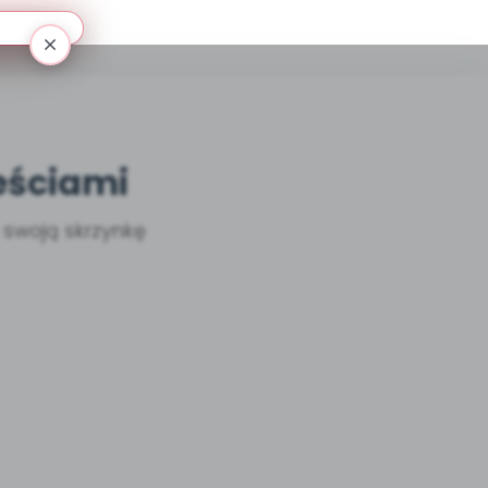
eściami
a swoją skrzynkę