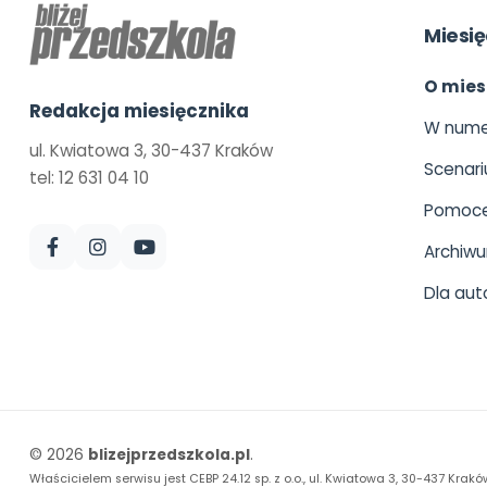
Miesię
O mies
Redakcja miesięcznika
W nume
ul. Kwiatowa 3, 30-437 Kraków
Scenari
tel: 12 631 04 10
Pomoce
Archiw
Dla aut
© 2026
blizejprzedszkola.pl
.
Właścicielem serwisu jest CEBP 24.12 sp. z o.o., ul. Kwiatowa 3, 30-437 Krakó