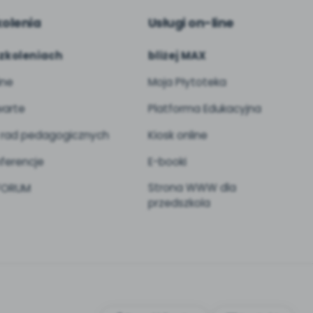
kolenia
Usługi on-line
zkoleniach
bliżej MAX
ine
Moja Płytoteka
arte
Platforma Edukacyjna
 rad pedagogicznych
Kiosk online
ferencje
E-booki
Strona WWW dla
 FORUM
przedszkola