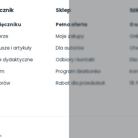
cznik
Sklep
Sz
ięczniku
Pełna oferta
O s
rze
Moje zakupy
Onl
usze i artykuły
Dla autorów
Otw
 dydaktyczne
Odbiory i kontakt
Dla
um
Program Skarbonka
Kon
orów
Rabat dla przedszkoli
18.
w.