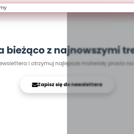
a bieżąco z najnowszymi tr
ewslettera i otrzymuj najlepsze materiały prosto n
Zapisz się do newslettera