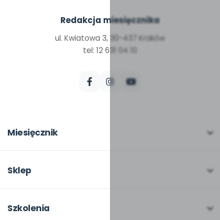
Redakcja miesięcznika
ul. Kwiatowa 3, 30-437 Kraków
tel: 12 631 04 10
Miesięcznik
O miesięczniku
W numerze
Sklep
Scenariusze i artykuły
Pełna oferta
Pomoce dydaktyczne
Moje zakupy
Szkolenia