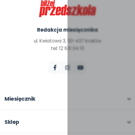
Redakcja miesięcznika
ul. Kwiatowa 3, 30-437 Kraków
tel: 12 631 04 10
Miesięcznik
O miesięczniku
W numerze
Sklep
Scenariusze i artykuły
Pełna oferta