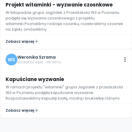
Archiwalne numery
Projekt witaminki - wyzwanie czosnkowe
Promocje
W listopadzie grupa Jagódek z Przedszkola 193 w Poznaniu
Pomoc
podjęła się wyzwania czosnkowego z projektu
witaminki.Poznaliśmy rodzaje czosnku, rozebraliśmy czosnek
na ząbki, omówiliśmy
Zobacz więcej
Weronika Szrama
WS
dodał(a) wpis · rok temu
10
Kapuściane wyzwanie
W ramach projektu "witaminki" grupa Jagódek z przedszkola
193 w Poznaniu podjęła kapuściane wyzwanie.
Rozpoznawaliśmy kapustę białą, modrą i brukselkę różnymi
Zobacz więcej